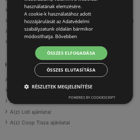
használatának elemzésére.
A(z) Penny-Market Kft. aktuális akciós újságjai
A cookie-k használatához adott
A(z) Fressnapf-Hungária Kft. aktuális akciós újságjai
hozzájárulását az Adatvédelmi
szabályzatunk oldalán bármikor
A(z) Metro aktuális akciós újságjai
módosíthatja.
Bővebben
A(z) Reál üzletei itt: Sopron-Fertődi
ÖSSZES ELFOGADÁSA
Hasonló kiskereskedők
ÖSSZES ELUTASÍTÁSA
A(z) Tesco ajánlatai
RÉSZLETEK MEGJELENÍTÉSE
A(z) Family Frost ajánlatai
POWERED BY COOKIESCRIPT
A(z) Interspar ajánlatai
A(z) Lidl ajánlatai
A(z) Coop Tisza ajánlatai