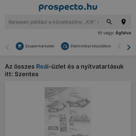
Itt vagy:
Ágfalva
Szupermarketek
Elektronikai készülékek
Bark
Vissza
To
Az összes
Reál
-üzlet és a nyitvatartásuk
itt: Szentes