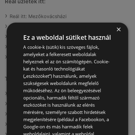
Reál üzletek itt:
Reál itt: Mezőkovácsházi
Reál itt: Szigetvári
×
Ez a weboldal sütiket használ
Reál itt: Ráckevei
A cookie-k (sütik) kis szöveges fájlok,
Reál itt: Zalaegerszegi
amelyeket a felkeresett weboldalak
Reál itt: Záhonyi
helyeznek el az ön számítógépén. Cookie-
kat és hasonló technológiákat
(„eszközöket”) használunk, amelyek
További linkek
szükségesek weboldalunk megfelelő
működéséhez. Az ön beleegyezésével
A(z) Reál ajánlatai
opcionális, harmadik féltől származó
A(z) Metro ajánlatai
eszközöket is használunk az elérés
mérésére, személyre szabott hirdetések
A(z) Coop ajánlatai
megjelenítésére (például a Facebookon, a
A(z) Auchan aktuális akciós újságjai
Google-on és más harmadik felek
weboldalain), valamint a weboldal
A(z) COOP Szolnok Zrt. aktuális akciós újságjai