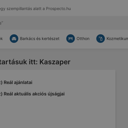
egy szempillantás alatt a
Prospecto.hu
ek
Barkács és kertészet
Otthon
Kozmetikum
tartásuk itt: Kaszaper
) Reál ajánlatai
) Reál aktuális akciós újságjai