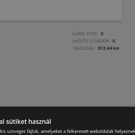
AJÁNLATOK:
0
AKCIÓS ÚJSÁGOK:
0
TÁVOLSÁG:
353,44 km
l sütiket használ
) kis szöveges fájlok, amelyeket a felkeresett weboldalak helyeznek