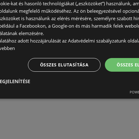
okie-kat és hasonló technológiákat („eszközöket”) használunk, a
ldalunk megfelelő működéséhez. Az ön beleegyezésével opcioná
szközöket is használunk az elérés mérésére, személyre szabott hi
(például a Facebookon, a Google-on és más harmadik felek webold
álatának elemzésére.
álatához adott hozzájárulását az Adatvédelmi szabályzatunk olda
vebben
ÖSSZES ELUTASÍTÁSA
ÖSSZES 
EGJELENÍTÉSE
POWE