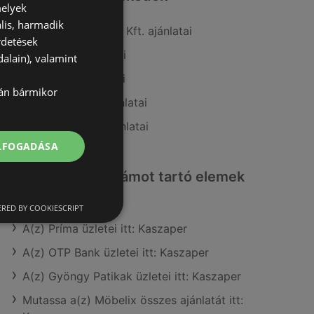
melyek
lis, harmadik
A(z) Penny-Market Kft. ajánlatai
rdetések
A(z) Príma ajánlatai
alain), valamint
A(z) Coop ajánlatai
lán bármikor
A(z) AlphaZoo ajánlatai
A(z) Ecofamily ajánlatai
ELFOGADÁSA
Érdeklődésre számot tartó elemek
itt:
RED BY COOKIESCRIPT
A(z) Príma üzletei itt: Kaszaper
A(z) OTP Bank üzletei itt: Kaszaper
A(z) Gyöngy Patikak üzletei itt: Kaszaper
Mutassa a(z) Möbelix összes ajánlatát itt: