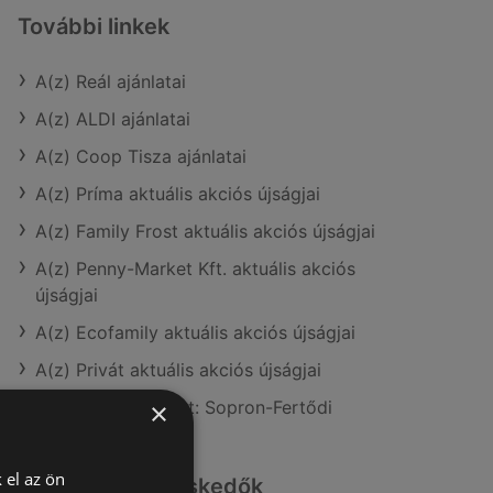
További linkek
A(z) Reál ajánlatai
A(z) ALDI ajánlatai
A(z) Coop Tisza ajánlatai
A(z) Príma aktuális akciós újságjai
A(z) Family Frost aktuális akciós újságjai
A(z) Penny-Market Kft. aktuális akciós
újságjai
A(z) Ecofamily aktuális akciós újságjai
A(z) Privát aktuális akciós újságjai
A(z) Reál üzletei itt: Sopron-Fertődi
×
 el az ön
Hasonló kiskereskedők