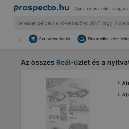
Ajánlatok és akciós újságok 
Szupermarketek
Elektronikai készülék
Vissza
Az összes
Reál
-üzlet és a nyitva
A(z
A(z