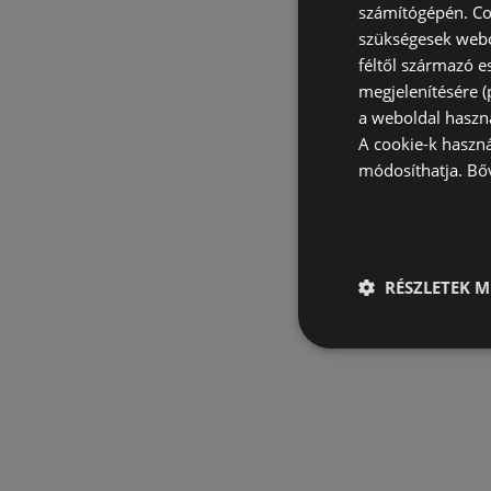
számítógépén. Co
szükségesek webo
féltől származó e
megjelenítésére 
a weboldal haszn
A cookie-k haszn
módosíthatja.
Bő
RÉSZLETEK M