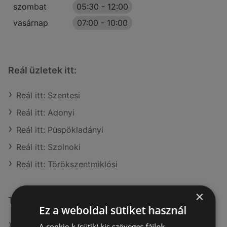
szombat
05:30
-
12:00
vasárnap
07:00
-
10:00
Reál üzletek itt:
Reál itt: Szentesi
Reál itt: Adonyi
Reál itt: Püspökladányi
Reál itt: Szolnoki
Reál itt: Törökszentmiklósi
×
További linkek
Ez a weboldal sütiket használ
A(z) Reál ajánlatai
A cookie-k (sütik) kis szöveges fájlok,