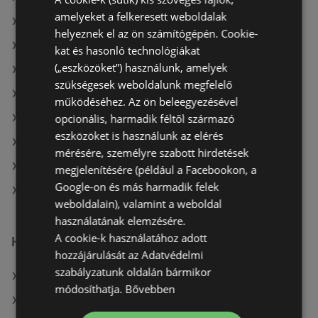
amelyeket a felkeresett weboldalak
A(z) Auchan ajánlatai
helyeznek el az ön számítógépén. Cookie-
A(z) AlphaZoo ajánlatai
kat és hasonló technológiákat
(„eszközöket”) használunk, amelyek
A(z) COOP Szolnok Zrt. aktuális akciós újságjai
szükségesek weboldalunk megfelelő
A(z) Family Frost aktuális akciós újságjai
működéséhez. Az ön beleegyezésével
opcionális, harmadik féltől származó
A(z) Tesco aktuális akciós újságjai
eszközöket is használunk az elérés
A(z) ÁRKLUB aktuális akciós újságjai
mérésére, személyre szabott hirdetések
A(z) AlphaZoo aktuális akciós újságjai
megjelenítésére (például a Facebookon, a
Google-on és más harmadik felek
A(z) Reál üzletei itt: Sopron-Fertődi
weboldalain), valamint a weboldal
használatának elemzésére.
A cookie-k használatához adott
Hasonló kiskereskedők
hozzájárulását az Adatvédelmi
szabályzatunk oldalán bármikor
A(z) Auchan ajánlatai
módosíthatja.
Bővebben
A(z) Penny-Market Kft. ajánlatai