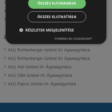
A(z) Coop ajánlatai
ÖSSZES ELFOGADÁSA
A(z) Spar ajánlatai
ÖSSZES ELUTASÍTÁSA
A(z) Privát max ajánlatai
RÉSZLETEK MEGJELENÍTÉSE
Érdeklődésre számot tartó elemek itt:
POWERED BY COOKIESCRIPT
A(z) Rothenberger üzletei itt: Ágasegyháza
A(z) Rothenberger üzletei itt: Ágasegyháza
A(z) Aldi üzletei itt: Ágasegyháza
A(z) CBA üzletei itt: Ágasegyháza
A(z) Pepco üzletei itt: Ágasegyháza