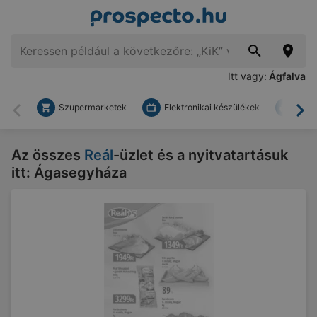
Itt vagy:
Ágfalva
Szupermarketek
Elektronikai készülékek
Bark
Vissza
To
Az összes
Reál
-üzlet és a nyitvatartásuk
itt: Ágasegyháza