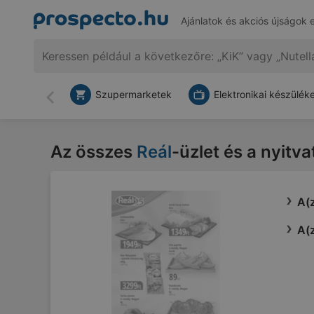
Ajánlatok és akciós újságok 
Szupermarketek
Elektronikai készülék
Vissza
Az összes
Reál
-üzlet és a nyitva
A(z
A(z