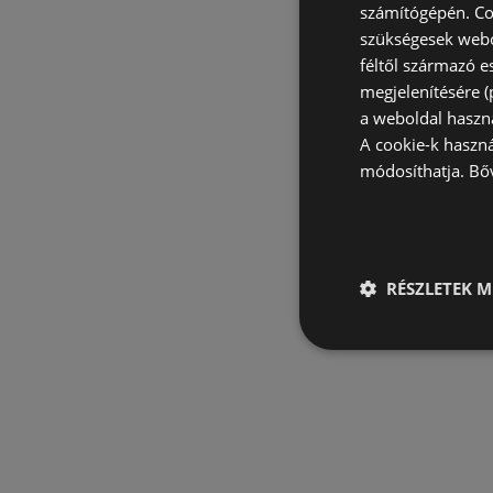
számítógépén. Co
szükségesek webo
féltől származó e
megjelenítésére 
a weboldal haszn
A cookie-k haszn
módosíthatja.
Bő
RÉSZLETEK M