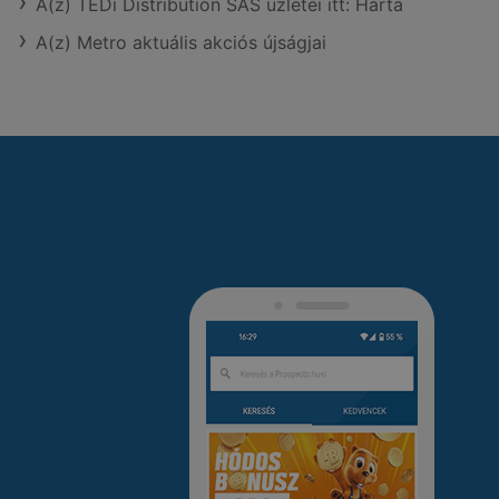
A(z) TEDi Distribution SAS üzletei itt: Harta
A(z) Metro aktuális akciós újságjai