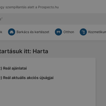
egy szempillantás alatt a
Prospecto.hu
ek
Barkács és kertészet
Otthon
Kozmetikum
tartásuk itt: Harta
) Reál ajánlatai
) Reál aktuális akciós újságjai