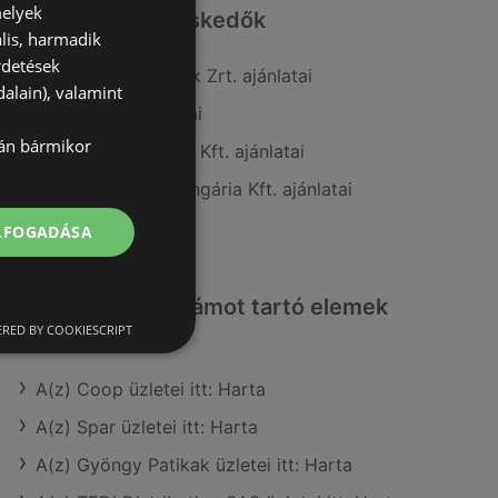
melyek
Hasonló kiskereskedők
lis, harmadik
rdetések
A(z) COOP Szolnok Zrt. ajánlatai
alain), valamint
A(z) Tesco ajánlatai
lán bármikor
A(z) Penny-Market Kft. ajánlatai
A(z) Fressnapf-Hungária Kft. ajánlatai
A(z) Lidl ajánlatai
ELFOGADÁSA
Érdeklődésre számot tartó elemek
itt:
RED BY COOKIESCRIPT
A(z) Coop üzletei itt: Harta
A(z) Spar üzletei itt: Harta
A(z) Gyöngy Patikak üzletei itt: Harta