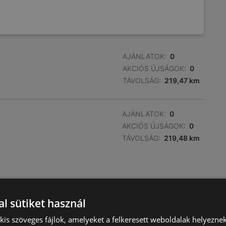
AJÁNLATOK:
0
AKCIÓS ÚJSÁGOK:
0
TÁVOLSÁG:
219,47 km
AJÁNLATOK:
0
AKCIÓS ÚJSÁGOK:
0
TÁVOLSÁG:
219,48 km
l sütiket használ
) kis szöveges fájlok, amelyeket a felkeresett weboldalak helyeznek