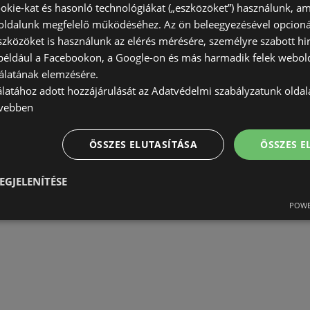
okie-kat és hasonló technológiákat („eszközöket”) használunk, a
ldalunk megfelelő működéséhez. Az ön beleegyezésével opcioná
szközöket is használunk az elérés mérésére, személyre szabott hi
(például a Facebookon, a Google-on és más harmadik felek webold
álatának elemzésére.
álatához adott hozzájárulását az Adatvédelmi szabályzatunk olda
vebben
ÖSSZES ELUTASÍTÁSA
ÖSSZES 
EGJELENÍTÉSE
POWE