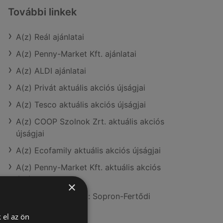
További linkek
A(z) Reál ajánlatai
A(z) Penny-Market Kft. ajánlatai
A(z) ALDI ajánlatai
A(z) Privát aktuális akciós újságjai
A(z) Tesco aktuális akciós újságjai
A(z) COOP Szolnok Zrt. aktuális akciós
újságjai
A(z) Ecofamily aktuális akciós újságjai
A(z) Penny-Market Kft. aktuális akciós
újságjai
×
A(z) Reál üzletei itt: Sopron-Fertődi
 el az ön