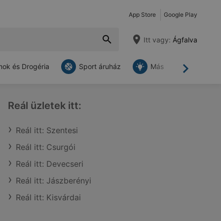
App Store
Google Play
Itt vagy:
Ágfalva
ok és Drogéria
Sport áruház
Más
Tovább
Reál üzletek itt:
Reál itt: Szentesi
Reál itt: Csurgói
Reál itt: Devecseri
Reál itt: Jászberényi
Reál itt: Kisvárdai