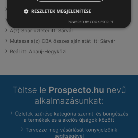
A(z) Privát üzletei itt: Sárvár
RÉSZLETEK MEGJELENÍTÉSE
A(z) TEDi Distribution SRL üzletei itt: Sárvár
POWERED BY COOKIESCRIPT
A(z) Spar üzletei itt: Sárvár
Mutassa a(z) CBA összes ajánlatát itt: Sárvár
Reál itt: Abaúj-Hegyközi
Töltse le
Prospecto.hu
nevű
alkalmazásunkat:
Üzletek szűrése kategória szerint, és böngészés
a termékek és a akciós újságok között
Tervezze meg vásárlását könyvjelzőink
segítségével