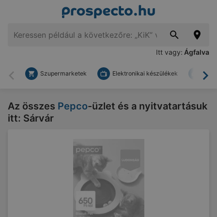
Itt vagy:
Ágfalva
Szupermarketek
Elektronikai készülékek
Bark
Vissza
To
Az összes
Pepco
-üzlet és a nyitvatartásuk
itt: Sárvár