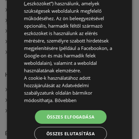
(„eszközöket”) használunk, amelyek
A(z) Brendon ajánlatai
szükségesek weboldalunk megfelelő
működéséhez. Az ön beleegyezésével
A(z) Herbária aktuális akciós újságjai
opcionális, harmadik féltől származó
A(z) Dacia Sandero aktuális akciós újságjai
eszközöket is használunk az elérés
mérésére, személyre szabott hirdetések
A(z) Brendon aktuális akciós újságjai
megjelenítésére (például a Facebookon, a
A(z) Pepco üzletei itt: Sopron-Fertődi
Google-on és más harmadik felek
weboldalain), valamint a weboldal
használatának elemzésére.
Hasonló kiskereskedők
A cookie-k használatához adott
hozzájárulását az Adatvédelmi
A(z) Herbária ajánlatai
szabályzatunk oldalán bármikor
módosíthatja.
Bővebben
A(z) Brendon ajánlatai
A(z) Dacia Sandero ajánlatai
ÖSSZES ELFOGADÁSA
Érdeklődésre számot tartó elemek itt:
ÖSSZES ELUTASÍTÁSA