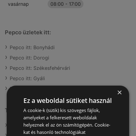
vasárnap
08:00
-
17:00
Pepco üzletek itt:
Pepco itt: Bonyhádi
Pepco itt: Dorogi
Pepco itt: Székesfehérvári
Pepco itt: Gyáli
Pepco itt: Tokaji
×
Ez a weboldal sütiket használ
A cookie-k (sütik) kis szöveges fájlok,
További linkek
amelyeket a felkeresett weboldalak
helyeznek el az ön számítógépén. Cookie-
A(z) Pepco ajánlatai
kat és hasonló technológiákat
A(z) Herbária ajánlatai