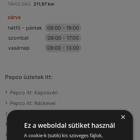
TÁVOLSÁG:
211,97 km
zárva
hétfő - péntek
08:00
-
19:00
szombat
08:00
-
17:00
vasárnap
09:00
-
13:00
Pepco üzletek itt:
Pepco itt: Kaposvári
Pepco itt: Ráckevei
Pepco itt: Érdi
×
Ez a weboldal sütiket használ
Pepco itt: Szombathelyi
Pepco itt: Kisvárdai
A cookie-k (sütik) kis szöveges fájlok,