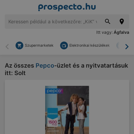
Itt vagy:
Ágfalva
Szupermarketek
Elektronikai készülékek
Bark
Vissza
To
Az összes
Pepco
-üzlet és a nyitvatartásuk
itt: Solt