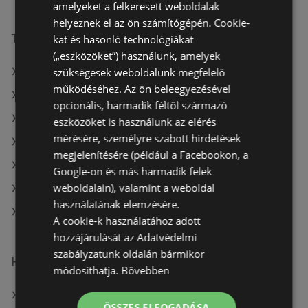
amelyeket a felkeresett weboldalak
helyeznek el az ön számítógépén. Cookie-
További linkek
kat és hasonló technológiákat
(„eszközöket”) használunk, amelyek
szükségesek weboldalunk megfelelő
A(z) Pepco ajánlatai
működéséhez. Az ön beleegyezésével
A(z) Brendon ajánlatai
opcionális, harmadik féltől származó
A(z) Dacia Sandero ajánlatai
eszközöket is használunk az elérés
mérésére, személyre szabott hirdetések
A(z) Herbária aktuális akciós újságjai
megjelenítésére (például a Facebookon, a
A(z) Brendon aktuális akciós újságjai
Google-on és más harmadik felek
weboldalain), valamint a weboldal
A(z) Dacia Sandero aktuális akciós újságjai
használatának elemzésére.
A(z) Pepco üzletei itt: Sopron-Fertődi
A cookie-k használatához adott
hozzájárulását az Adatvédelmi
szabályzatunk oldalán bármikor
Hasonló kiskereskedők
módosíthatja.
Bővebben
A(z) Herbária ajánlatai
ÖSSZES ELFOGADÁSA