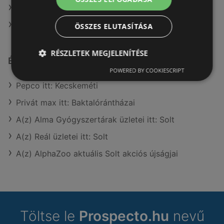
A(z) Brendon ajánlatai
A(z) Dacia Sandero ajánlatai
ÖSSZES ELUTASÍTÁSA
RÉSZLETEK MEGJELENÍTÉSE
Érdeklődésre számot tartó elemek itt:
POWERED BY COOKIESCRIPT
Pepco itt: Kecskeméti
Privát max itt: Baktalórántházai
A(z) Alma Gyógyszertárak üzletei itt: Solt
A(z) Reál üzletei itt: Solt
A(z) AlphaZoo aktuális Solt akciós újságjai
Töltse le
Prospecto.hu
nevű