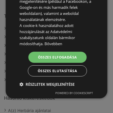
megjelenítésére (például a Facebookon, a
Google-on és más harmadik felek
weboldalain), valamint a weboldal
További linkek
használatának elemzésére.
A cookie-k használatához adott
A(z) Pepco ajánlatai
hozzájárulását az Adatvédelmi
A(z) Herbária ajánlatai
szabályzatunk oldalán bármikor
módosíthatja.
Bővebben
A(z) Dacia Sandero ajánlatai
A(z) Brendon aktuális akciós újságjai
ÖSSZES ELFOGADÁSA
A(z) Herbária aktuális akciós újságjai
ÖSSZES ELUTASÍTÁSA
A(z) Dacia Sandero aktuális akciós újságjai
A(z) Pepco üzletei itt: Sopron-Fertődi
RÉSZLETEK MEGJELENÍTÉSE
POWERED BY COOKIESCRIPT
Hasonló kiskereskedők
A(z) Herbária ajánlatai