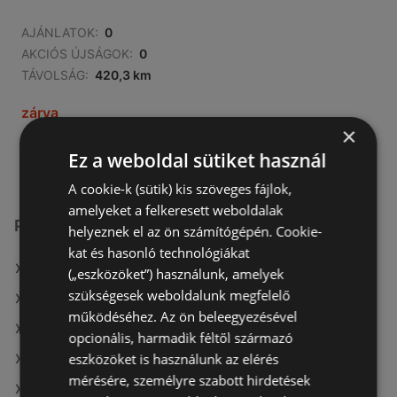
AJÁNLATOK:
0
AKCIÓS ÚJSÁGOK:
0
TÁVOLSÁG:
420,3 km
zárva
×
hétfő - vasárnap
09:00
-
21:00
Ez a weboldal sütiket használ
A cookie-k (sütik) kis szöveges fájlok,
amelyeket a felkeresett weboldalak
Pepco üzletek itt:
helyeznek el az ön számítógépén. Cookie-
kat és hasonló technológiákat
Pepco itt: Dunakeszi
(„eszközöket”) használunk, amelyek
szükségesek weboldalunk megfelelő
Pepco itt: Szombathelyi
működéséhez. Az ön beleegyezésével
Pepco itt: Nyíregyházai
opcionális, harmadik féltől származó
eszközöket is használunk az elérés
Pepco itt: Püspökladányi
mérésére, személyre szabott hirdetések
Pepco itt: Szécsényi