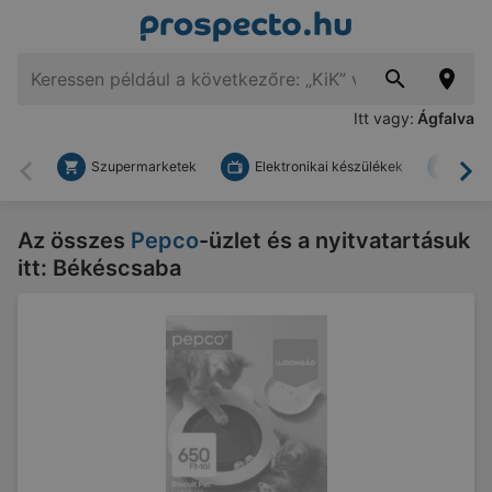
Itt vagy:
Ágfalva
Szupermarketek
Elektronikai készülékek
Bark
Vissza
To
Az összes
Pepco
-üzlet és a nyitvatartásuk
itt: Békéscsaba