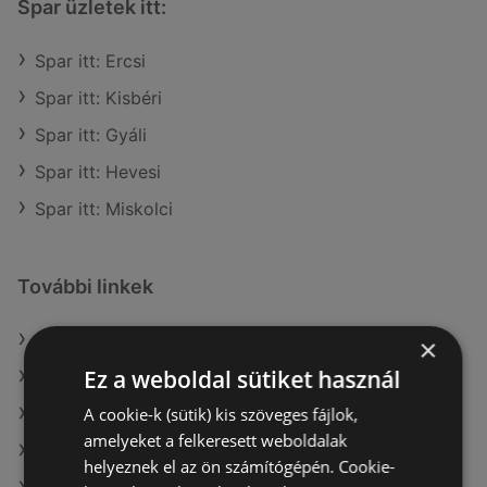
Spar üzletek itt:
Spar itt: Ercsi
Spar itt: Kisbéri
Spar itt: Gyáli
Spar itt: Hevesi
Spar itt: Miskolci
További linkek
A(z) Spar ajánlatai
×
Ez a weboldal sütiket használ
A(z) Privát max ajánlatai
A cookie-k (sütik) kis szöveges fájlok,
A(z) G'Roby ajánlatai
amelyeket a felkeresett weboldalak
A(z) COOP Szolnok Zrt. aktuális akciós újságjai
helyeznek el az ön számítógépén. Cookie-