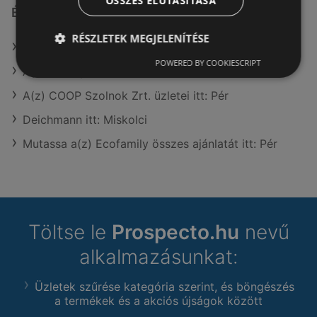
ÖSSZES ELUTASÍTÁSA
Érdeklődésre számot tartó elemek itt:
RÉSZLETEK MEGJELENÍTÉSE
A(z) OTP Bank üzletei itt: Pér
POWERED BY COOKIESCRIPT
A(z) InterSport üzletei itt: Pér
A(z) COOP Szolnok Zrt. üzletei itt: Pér
Deichmann itt: Miskolci
Mutassa a(z) Ecofamily összes ajánlatát itt: Pér
Töltse le
Prospecto.hu
nevű
alkalmazásunkat:
Üzletek szűrése kategória szerint, és böngészés
a termékek és a akciós újságok között