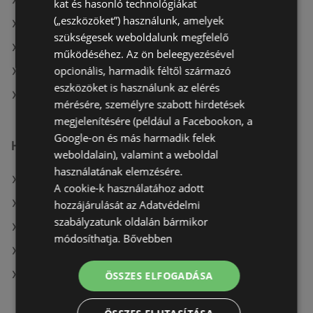
A(z) Reál aktuális akciós újságjai
kat és hasonló technológiákat
(„eszközöket”) használunk, amelyek
A(z) Ecofamily aktuális akciós újságjai
szükségesek weboldalunk megfelelő
A(z) Tesco aktuális akciós újságjai
működéséhez. Az ön beleegyezésével
opcionális, harmadik féltől származó
A(z) Penny-Market Kft. aktuális akciós újságjai
eszközöket is használunk az elérés
A(z) Spar üzletei itt: Sopron-Fertődi
mérésére, személyre szabott hirdetések
megjelenítésére (például a Facebookon, a
Google-on és más harmadik felek
Hasonló kiskereskedők
weboldalain), valamint a weboldal
használatának elemzésére.
A(z) Penny-Market Kft. ajánlatai
A cookie-k használatához adott
A(z) Privát ajánlatai
hozzájárulását az Adatvédelmi
szabályzatunk oldalán bármikor
A(z) Family Frost ajánlatai
módosíthatja.
Bővebben
A(z) Ecofamily ajánlatai
A(z) Coop Tisza ajánlatai
ÖSSZES ELFOGADÁSA