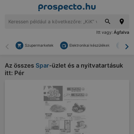
Itt vagy:
Ágfalva
Szupermarketek
Elektronikai készülékek
Bark
Vissza
To
Az összes
Spar
-üzlet és a nyitvatartásuk
itt: Pér