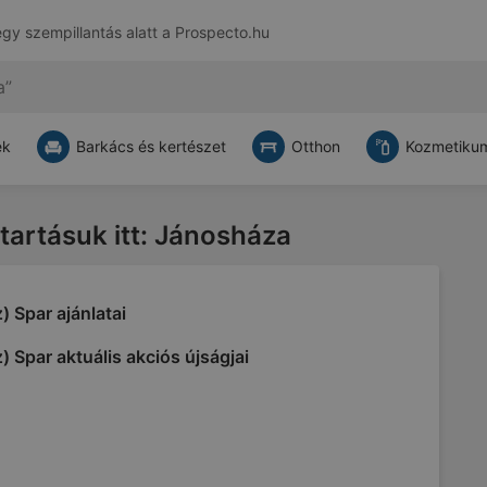
egy szempillantás alatt a
Prospecto.hu
ek
Barkács és kertészet
Otthon
Kozmetikum
atartásuk itt: Jánosháza
) Spar ajánlatai
) Spar aktuális akciós újságjai