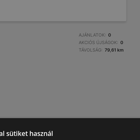
AJÁNLATOK:
0
AKCIÓS ÚJSÁGOK:
0
TÁVOLSÁG:
79,61 km
l sütiket használ