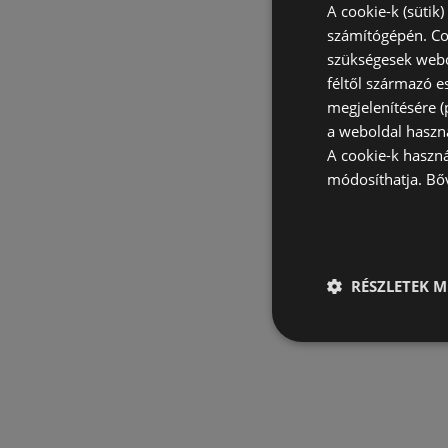
A cookie-k (sütik
számítógépén. Co
szükségesek webo
féltől származó e
megjelenítésére 
a weboldal haszn
A cookie-k haszn
módosíthatja.
Bő
RÉSZLETEK M