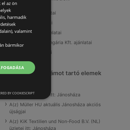
 el az ön
melyek
A(z) Auchan ajánlatai
lis, harmadik
A(z) Privát ajánlatai
rdetések
alain), valamint
A(z) Müller HU ajánlatai
A(z) Fressnapf-Hungária Kft. ajánlatai
lán bármikor
A(z) Coop ajánlatai
ELFOGADÁSA
Érdeklődésre számot tartó elemek
itt:
RED BY COOKIESCRIPT
A(z) Coop üzletei itt: Jánosháza
A(z) Müller HU aktuális Jánosháza akciós
újságjai
A(z) KiK Textilien und Non-Food B.V. (NL)
üzletei itt: Jánosháza