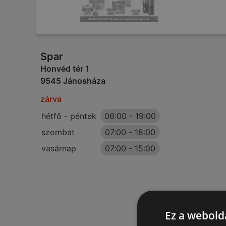
Spar
Honvéd tér 1
9545 Jánosháza
zárva
hétfő - péntek
06:00
-
19:00
szombat
07:00
-
18:00
vasárnap
07:00
-
15:00
Ez a webolda