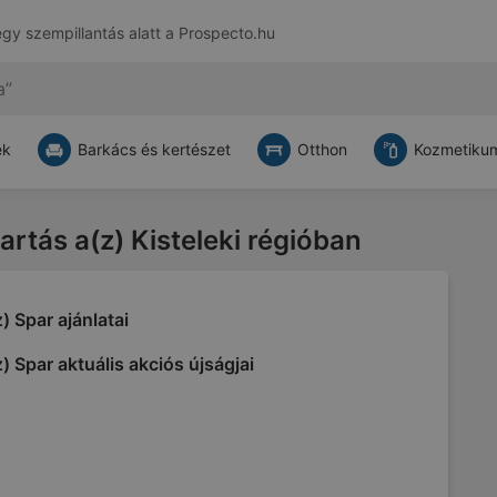
egy szempillantás alatt a
Prospecto.hu
ek
Barkács és kertészet
Otthon
Kozmetikum
tartás a(z) Kisteleki régióban
) Spar ajánlatai
) Spar aktuális akciós újságjai