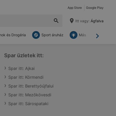
App Store
Google Play
Itt vagy:
Ágfalva
ok és Drogéria
Sport áruház
Más
Tovább
Spar üzletek itt:
Spar itt: Ajkai
Spar itt: Körmendi
Spar itt: Berettyóújfalui
Spar itt: Mezőkövesdi
Spar itt: Sárospataki