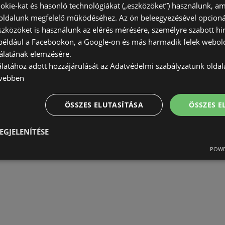
okie-kat és hasonló technológiákat („eszközöket”) használunk, a
ldalunk megfelelő működéséhez. Az ön beleegyezésével opcioná
szközöket is használunk az elérés mérésére, személyre szabott hi
(például a Facebookon, a Google-on és más harmadik felek webold
álatának elemzésére.
álatához adott hozzájárulását az Adatvédelmi szabályzatunk olda
vebben
ÖSSZES ELUTASÍTÁSA
ÖSSZES 
EGJELENÍTÉSE
POWE