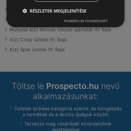
A(z) Gyöngy Patikak üzletei itt: Baja
RÉSZLETEK MEGJELENÍTÉSE
A(z) Spar City üzletei itt: Baja
POWERED BY COOKIESCRIPT
Mutassa a(z) Mömax összes ajánlatát itt: Baja
A(z) Coop üzletei itt: Baja
A(z) Spar üzletei itt: Baja
Töltse le
Prospecto.hu
nevű
alkalmazásunkat:
Üzletek szűrése kategória szerint, és böngészés
a termékek és a akciós újságok között
Tervezze meg vásárlását könyvjelzőink
segítségével