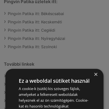
Pingvin Patika üzletek itt:
Pingvin Patika itt: Békéscsabai
Pingvin Patika itt: Kecskeméti
Pingvin Patika itt: Ceglédi
Pingvin Patika itt: Nyíregyházai
Pingvin Patika itt: Szolnoki
További linkek
×
A(z) Pingvin Patika ajánlatai
Ez a weboldal sütiket használ
A(z) Vianni ajánlatai
A cookie-k (sütik) kis szöveges fájlok,
A(z) dm ajánlatai
amelyeket a felkeresett weboldalak
helyeznek el az ön számítógépén. Cookie-
A(z) dm aktuális akciós újságjai
kat és hasonló technológiákat