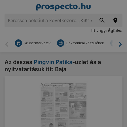
Itt vagy:
Ágfalva
Szupermarketek
Elektronikai készülékek
Bark
Vissza
To
Az összes
Pingvin Patika
-üzlet és a
nyitvatartásuk itt: Baja