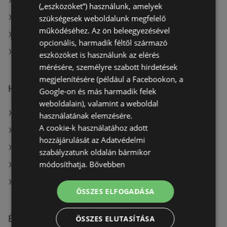
A(z) Gyöngy Patikak aktuális akciós újságjai
(„eszközöket”) használunk, amelyek
A(z) goods market aktuális akciós újságjai
szükségesek weboldalunk megfelelő
működéséhez. Az ön beleegyezésével
A(z) Oriflame aktuális akciós újságjai
opcionális, harmadik féltől származó
A(z) Crystal nails aktuális akciós újságjai
eszközöket is használunk az elérés
mérésére, személyre szabott hirdetések
megjelenítésére (például a Facebookon, a
Hasonló kiskereskedők
Google-on és más harmadik felek
weboldalain), valamint a weboldal
A(z) goods market ajánlatai
használatának elemzésére.
A cookie-k használatához adott
A(z) Alma Gyógyszertárak ajánlatai
hozzájárulását az Adatvédelmi
A(z) Douglas ajánlatai
szabályzatunk oldalán bármikor
módosíthatja.
Bővebben
A(z) dm ajánlatai
A(z) Kulcs patika ajánlatai
ÖSSZES ELFOGADÁSA
Érdeklődésre számot tartó elemek itt:
ÖSSZES ELUTASÍTÁSA