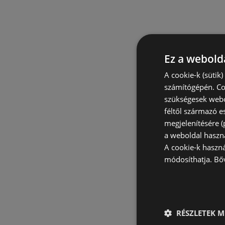
Ez a webolda
A cookie-k (sütik
számítógépén. Co
szükségesek webo
féltől származó e
megjelenítésére 
a weboldal haszn
A cookie-k haszn
módosíthatja.
Bő
RÉSZLETEK M