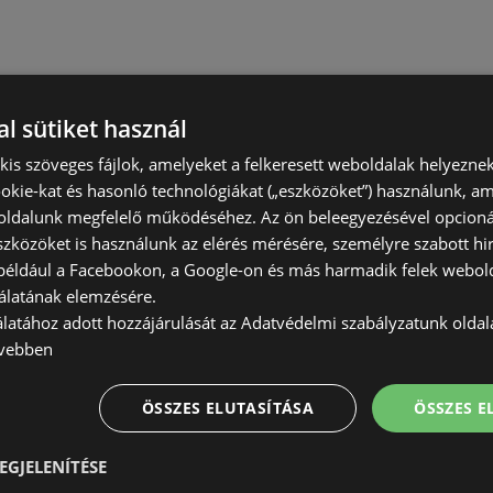
l sütiket használ
) kis szöveges fájlok, amelyeket a felkeresett weboldalak helyeznek
okie-kat és hasonló technológiákat („eszközöket”) használunk, a
ldalunk megfelelő működéséhez. Az ön beleegyezésével opcioná
szközöket is használunk az elérés mérésére, személyre szabott hi
(például a Facebookon, a Google-on és más harmadik felek webold
álatának elemzésére.
álatához adott hozzájárulását az Adatvédelmi szabályzatunk olda
vebben
ÖSSZES ELUTASÍTÁSA
ÖSSZES 
EGJELENÍTÉSE