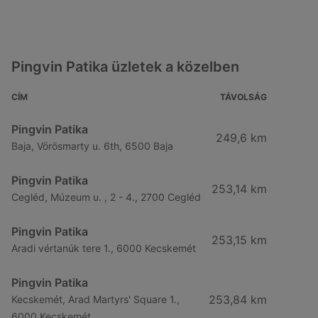
Pingvin Patika üzletek a közelben
CÍM
TÁVOLSÁG
Pingvin Patika
249,6 km
Baja, Vörösmarty u. 6th, 6500 Baja
Pingvin Patika
253,14 km
Cegléd, Múzeum u. , 2 - 4., 2700 Cegléd
Pingvin Patika
253,15 km
Aradi vértanúk tere 1., 6000 Kecskemét
Pingvin Patika
253,84 km
Kecskemét, Arad Martyrs' Square 1.,
6000 Kecskemét