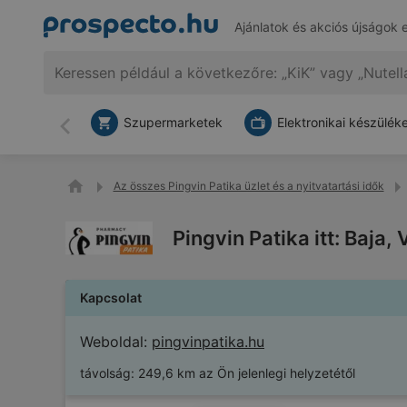
Ajánlatok és akciós újságok 
Szupermarketek
Elektronikai készülék
Vissza
Az összes Pingvin Patika üzlet és a nyitvatartási idők
Pingvin Patika itt: Baja
Kapcsolat
Weboldal:
pingvinpatika.hu
távolság:
249,6 km az Ön jelenlegi helyzetétől