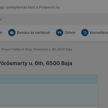
egy szempillantás alatt a
Prospecto.hu
ek
Barkács és kertészet
Otthon
Kozmetikum
Pingvin Patika itt: Baja, Vörösmarty u. 6th, 6500 Baja
, Vörösmarty u. 6th, 6500 Baja