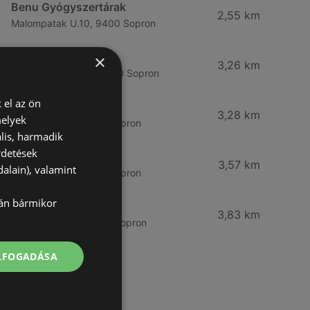
Benu Gyógyszertárak
2,55 km
Malompatak U.10, 9400 Sopron
dm
×
3,26 km
Ágfalvi út 4, 9400, 9400 Sopron
 el az ön
dm
3,28 km
melyek
Besenyő u. 23, 9400 Sopron
lis, harmadik
rdetések
Vianni
3,57 km
alain), valamint
Bánfalvi út 14., 9400 Sopron
lán bármikor
Rossmann
3,83 km
Bánfalvi út 6-8., 9400 Sopron
ELFOGADÁSA
További linkek