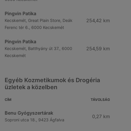
Pingvin Patika
254,42 km
Kecskemét, Great Plain Store, Deák
Ferenc tér 6., 6000 Kecskemét
Pingvin Patika
254,59 km
Kecskemét, Batthyány út 37., 6000
Kecskemét
Egyéb Kozmetikumok és Drogéria
üzletek a közelben
CÍM
TÁVOLSÁG
Benu Gyógyszertárak
0,27 km
Soproni utca 18., 9423 Ágfalva