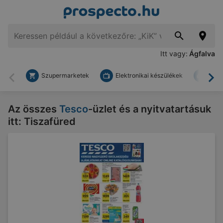
Itt vagy:
Ágfalva
Szupermarketek
Elektronikai készülékek
Bark
Vissza
To
Az összes
Tesco
-üzlet és a nyitvatartásuk
itt: Tiszafüred