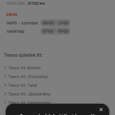
TÁVOLSÁG:
317,62 km
zárva
hétfő - szombat
06:00
-
21:00
vasárnap
07:00
-
19:00
Tesco üzletek itt:
Tesco itt: Komlói
Tesco itt: Oroszlányi
Tesco itt: Tatai
Tesco itt: Jászberényi
Tesco itt: Salgótarjáni
×