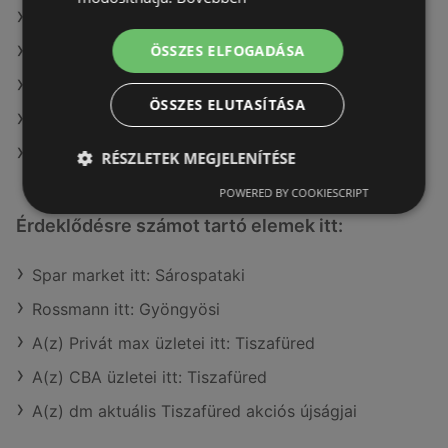
A(z) Auchan ajánlatai
ÖSSZES ELFOGADÁSA
A(z) Metro ajánlatai
A(z) Príma ajánlatai
ÖSSZES ELUTASÍTÁSA
A(z) Privát max ajánlatai
A(z) Coop Tisza ajánlatai
RÉSZLETEK MEGJELENÍTÉSE
POWERED BY COOKIESCRIPT
Érdeklődésre számot tartó elemek itt:
Spar market itt: Sárospataki
Rossmann itt: Gyöngyösi
A(z) Privát max üzletei itt: Tiszafüred
A(z) CBA üzletei itt: Tiszafüred
A(z) dm aktuális Tiszafüred akciós újságjai