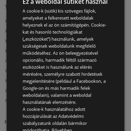
Ez a weboldal sütiket használ
További linkek
A cookie-k (sütik) kis szöveges fájlok,
amelyeket a felkeresett weboldalak
A(z) Tesco ajánlatai
helyeznek el az ön számítógépén. Cookie-
A(z) Aldi ajánlatai
kat és hasonló technológiákat
(„eszközöket”) használunk, amelyek
A(z) G'Roby ajánlatai
szükségesek weboldalunk megfelelő
A(z) Spar aktuális akciós újságjai
működéséhez. Az ön beleegyezésével
opcionális, harmadik féltől származó
A(z) ÁRKLUB aktuális akciós újságjai
eszközöket is használunk az elérés
A(z) Müller HU aktuális akciós újságjai
mérésére, személyre szabott hirdetések
megjelenítésére (például a Facebookon, a
A(z) Chef Market aktuális akciós újságjai
Google-on és más harmadik felek
A(z) Aldi aktuális akciós újságjai
weboldalain), valamint a weboldal
A(z) Tesco üzletei itt: Sopron-Fertődi
használatának elemzésére.
A cookie-k használatához adott
hozzájárulását az Adatvédelmi
Hasonló kiskereskedők
szabályzatunk oldalán bármikor
módosíthatja.
Bővebben