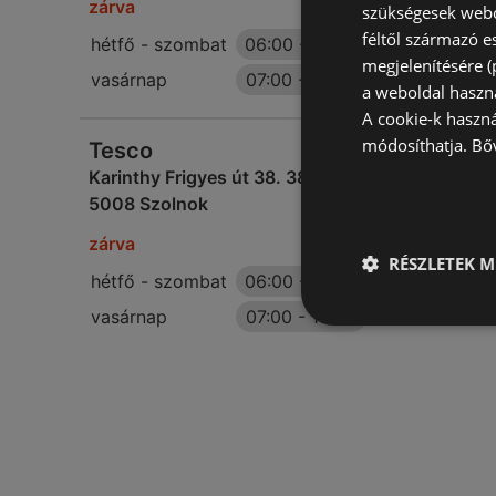
zárva
szükségesek webo
féltől származó e
hétfő - szombat
06:00
-
21:00
megjelenítésére 
vasárnap
07:00
-
18:00
a weboldal haszn
A cookie-k haszn
módosíthatja.
Bő
Tesco
Karinthy Frigyes út 38. 38.
5008 Szolnok
zárva
RÉSZLETEK M
hétfő - szombat
06:00
-
21:00
vasárnap
07:00
-
18:00