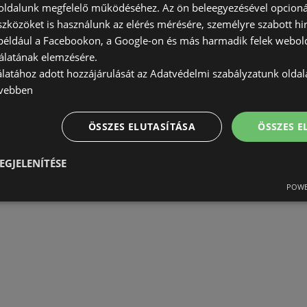
ldalunk megfelelő működéséhez. Az ön beleegyezésével opcioná
szközöket is használunk az elérés mérésére, személyre szabott hi
(például a Facebookon, a Google-on és más harmadik felek webold
álatának elemzésére.
álatához adott hozzájárulását az Adatvédelmi szabályzatunk olda
vebben
AJÁNLATOK:
0
AKCIÓS ÚJSÁGOK:
0
ÖSSZES ELUTASÍTÁSA
TÁVOLSÁG:
284,98 km
ÖSSZES 
EGJELENÍTÉSE
POWE