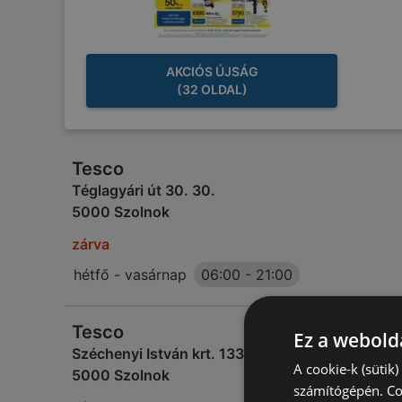
AKCIÓS ÚJSÁG
(32 OLDAL)
Tesco
Téglagyári út 30. 30.
5000 Szolnok
zárva
hétfő - vasárnap
06:00
-
21:00
Tesco
Ez a webolda
Széchenyi István krt. 133. 133rd
A cookie-k (sütik
5000 Szolnok
számítógépén. Co