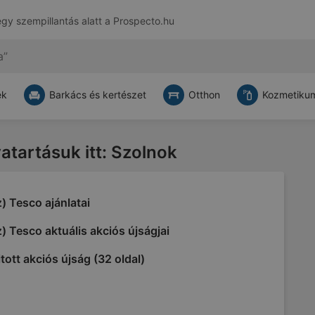
egy szempillantás alatt a
Prospecto.hu
ek
Barkács és kertészet
Otthon
Kozmetikum
vatartásuk itt: Szolnok
) Tesco ajánlatai
) Tesco aktuális akciós újságjai
tott akciós újság (32 oldal)