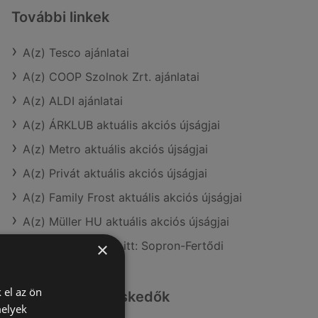
További linkek
A(z) Tesco ajánlatai
A(z) COOP Szolnok Zrt. ajánlatai
A(z) ALDI ajánlatai
A(z) ÁRKLUB aktuális akciós újságjai
A(z) Metro aktuális akciós újságjai
A(z) Privát aktuális akciós újságjai
A(z) Family Frost aktuális akciós újságjai
A(z) Müller HU aktuális akciós újságjai
A(z) Tesco üzletei itt: Sopron-Fertődi
×
 el az ön
Hasonló kiskereskedők
melyek