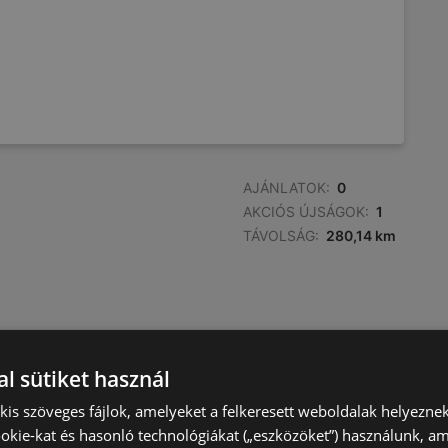
AJÁNLATOK:
0
AKCIÓS ÚJSÁGOK:
1
TÁVOLSÁG:
280,14 km
AJÁNLATOK:
0
l sütiket használ
AKCIÓS ÚJSÁGOK:
0
) kis szöveges fájlok, amelyeket a felkeresett weboldalak helyeznek
TÁVOLSÁG:
280,83 km
okie-kat és hasonló technológiákat („eszközöket”) használunk, a