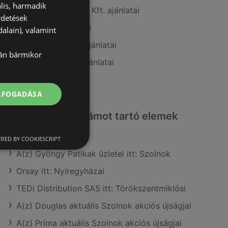
lis, harmadik
A(z) Penny-Market Kft. ajánlatai
rdetések
A(z) Coop ajánlatai
alain), valamint
A(z) FullDiszkont ajánlatai
lán bármikor
A(z) Coop Tisza ajánlatai
A(z) Aldi ajánlatai
ELFOGADÁSA
Érdeklődésre számot tartó elemek
itt:
RED BY COOKIESCRIPT
A(z) Gyöngy Patikak üzletei itt: Szolnok
Orsay itt: Nyíregyházai
TEDi Distribution SAS itt: Törökszentmiklósi
A(z) Douglas aktuális Szolnok akciós újságjai
A(z) Príma aktuális Szolnok akciós újságjai