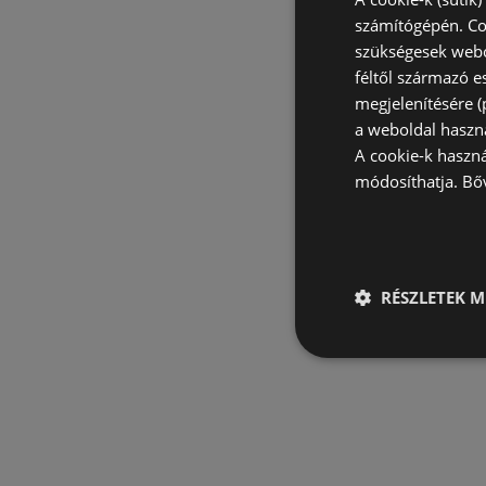
számítógépén. Co
szükségesek webo
féltől származó e
megjelenítésére 
a weboldal haszn
A cookie-k haszn
módosíthatja.
Bő
RÉSZLETEK M