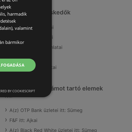
melyek
Hasonló kiskereskedők
lis, harmadik
rdetések
A(z) Metro ajánlatai
alain), valamint
A(z) Príma ajánlatai
lán bármikor
A(z) Ecofamily ajánlatai
A(z) Reál ajánlatai
ELFOGADÁSA
A(z) G'Roby ajánlatai
Érdeklődésre számot tartó elemek
RED BY COOKIESCRIPT
itt:
A(z) OTP Bank üzletei itt: Sümeg
F&F itt: Ajkai
A(z) Black Red White üzletei itt: Sümeg