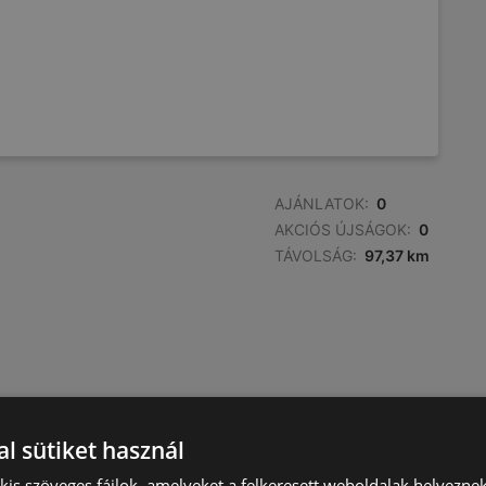
AJÁNLATOK:
0
AKCIÓS ÚJSÁGOK:
0
TÁVOLSÁG:
97,37 km
l sütiket használ
) kis szöveges fájlok, amelyeket a felkeresett weboldalak helyeznek