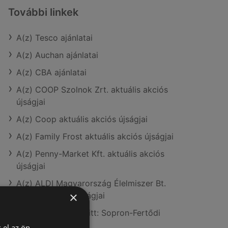
További linkek
A(z) Tesco ajánlatai
A(z) Auchan ajánlatai
A(z) CBA ajánlatai
A(z) COOP Szolnok Zrt. aktuális akciós
újságjai
A(z) Coop aktuális akciós újságjai
A(z) Family Frost aktuális akciós újságjai
A(z) Penny-Market Kft. aktuális akciós
újságjai
A(z) ALDI Magyarország Élelmiszer Bt.
×
aktuális akciós újságjai
A(z) Tesco üzletei itt: Sopron-Fertődi
 el az ön