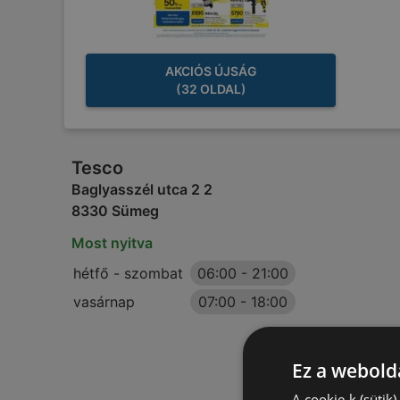
AKCIÓS ÚJSÁG
(32 OLDAL)
Tesco
Baglyasszél utca 2 2
8330 Sümeg
Most nyitva
hétfő - szombat
06:00
-
21:00
vasárnap
07:00
-
18:00
Ez a webolda
A cookie-k (sütik