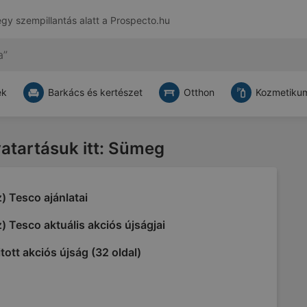
egy szempillantás alatt a
Prospecto.hu
ek
Barkács és kertészet
Otthon
Kozmetikum
vatartásuk itt: Sümeg
) Tesco ajánlatai
) Tesco aktuális akciós újságjai
tott akciós újság (32 oldal)