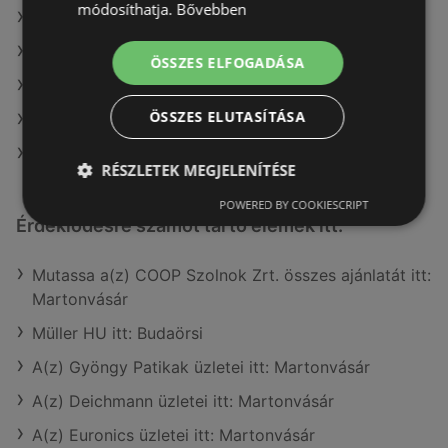
módosíthatja.
Bővebben
A(z) Auchan ajánlatai
A(z) Penny-Market Kft. ajánlatai
ÖSSZES ELFOGADÁSA
A(z) Reál ajánlatai
ÖSSZES ELUTASÍTÁSA
A(z) Interspar ajánlatai
A(z) FullDiszkont ajánlatai
RÉSZLETEK MEGJELENÍTÉSE
POWERED BY COOKIESCRIPT
Érdeklődésre számot tartó elemek itt:
Mutassa a(z) COOP Szolnok Zrt. összes ajánlatát itt:
Martonvásár
Müller HU itt: Budaörsi
A(z) Gyöngy Patikak üzletei itt: Martonvásár
A(z) Deichmann üzletei itt: Martonvásár
A(z) Euronics üzletei itt: Martonvásár