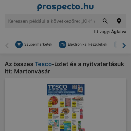
Itt vagy:
Ágfalva
Szupermarketek
Elektronikai készülékek
Bark
Vissza
To
Az összes
Tesco
-üzlet és a nyitvatartásuk
itt: Martonvásár