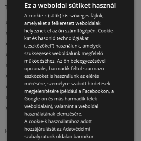
Ez a weboldal sütiket használ
További linkek
A cookie-k (sütik) kis szöveges fájlok,
amelyeket a felkeresett weboldalak
A(z) Tesco ajánlatai
helyeznek el az ön számítógépén. Cookie-
A(z) Privát max ajánlatai
kat és hasonló technológiákat
A(z) G'Roby ajánlatai
(„eszközöket”) használunk, amelyek
szükségesek weboldalunk megfelelő
A(z) Spar aktuális akciós újságjai
működéséhez. Az ön beleegyezésével
A(z) Chef Market aktuális akciós újságjai
opcionális, harmadik féltől származó
eszközöket is használunk az elérés
A(z) Müller HU aktuális akciós újságjai
mérésére, személyre szabott hirdetések
A(z) Coop aktuális akciós újságjai
megjelenítésére (például a Facebookon, a
A(z) Family Frost aktuális akciós újságjai
Google-on és más harmadik felek
weboldalain), valamint a weboldal
A(z) Tesco üzletei itt: Sopron-Fertődi
használatának elemzésére.
A cookie-k használatához adott
hozzájárulását az Adatvédelmi
Hasonló kiskereskedők
szabályzatunk oldalán bármikor