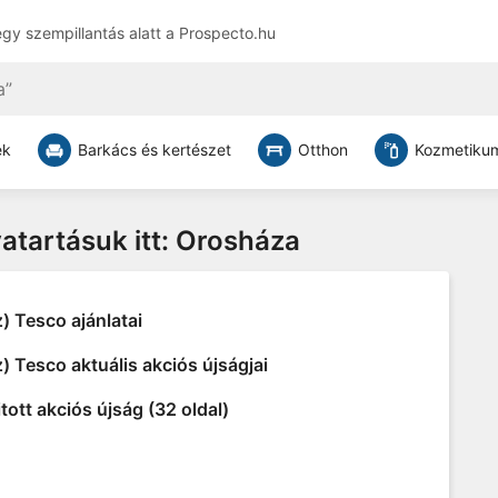
egy szempillantás alatt a
Prospecto.hu
ek
Barkács és kertészet
Otthon
Kozmetikum
vatartásuk itt: Orosháza
) Tesco ajánlatai
) Tesco aktuális akciós újságjai
tott akciós újság (32 oldal)