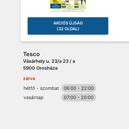
AKCIÓS ÚJSÁG
(32 OLDAL)
Tesco
Vásárhely u. 23/a 23 / a
5900 Orosháza
zárva
hétfő - szombat
06:00
-
22:00
vasárnap
07:00
-
20:00