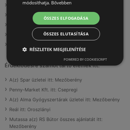
módosíthatja.
Bővebben
A(z) Müller HU ajánlatai
A(z) Coop ajánlatai
ÖSSZES ELFOGADÁSA
A(z) AlphaZoo ajánlatai
ÖSSZES ELUTASÍTÁSA
A(z) G'Roby ajánlatai
A(z) Coop Tisza ajánlatai
RÉSZLETEK MEGJELENÍTÉSE
POWERED BY COOKIESCRIPT
Érdeklődésre számot tartó elemek itt:
A(z) Spar üzletei itt: Mezőberény
Penny-Market Kft. itt: Csepregi
A(z) Alma Gyógyszertárak üzletei itt: Mezőberény
Reál itt: Oroszlányi
Mutassa a(z) RS Bútor összes ajánlatát itt:
Mezőberény