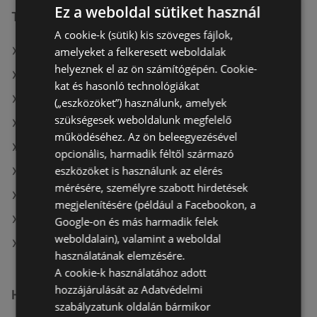
Ez a weboldal sütiket használ
További linkek
A cookie-k (sütik) kis szöveges fájlok,
amelyeket a felkeresett weboldalak
A(z) Tesco ajánlatai
helyeznek el az ön számítógépén. Cookie-
A(z) Ecofamily ajánlatai
kat és hasonló technológiákat
A(z) Lidl ajánlatai
(„eszközöket”) használunk, amelyek
szükségesek weboldalunk megfelelő
A(z) COOP Szolnok Zrt. aktuális akciós újságjai
működéséhez. Az ön beleegyezésével
A(z) ÁRKLUB aktuális akciós újságjai
opcionális, harmadik féltől származó
eszközöket is használunk az elérés
A(z) ALDI aktuális akciós újságjai
mérésére, személyre szabott hirdetések
A(z) Príma aktuális akciós újságjai
megjelenítésére (például a Facebookon, a
A(z) Family Frost aktuális akciós újságjai
Google-on és más harmadik felek
weboldalain), valamint a weboldal
A(z) Tesco üzletei itt: Sopron-Fertődi
használatának elemzésére.
A cookie-k használatához adott
hozzájárulását az Adatvédelmi
Hasonló kiskereskedők
szabályzatunk oldalán bármikor