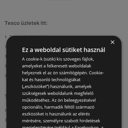
Tesco üzletek itt:
Tesco itt: Mohácsi
×
Tesco itt: Keszthely
Ez a weboldal sütiket használ
Tesco itt: Mosonmagyaróvári
A cookie-k (sütik) kis szöveges fájlok,
amelyeket a felkeresett weboldalak
Tesco itt: Debreceni
helyeznek el az ön számítógépén. Cookie-
Tesco itt: Kazincbarcikai
kat és hasonló technológiákat
(„eszközöket”) használunk, amelyek
szükségesek weboldalunk megfelelő
További linkek
működéséhez. Az ön beleegyezésével
opcionális, harmadik féltől származó
A(z) Tesco ajánlatai
eszközöket is használunk az elérés
A(z) ALDI ajánlatai
mérésére, személyre szabott hirdetések
megjelenítésére (például a Facebookon, a