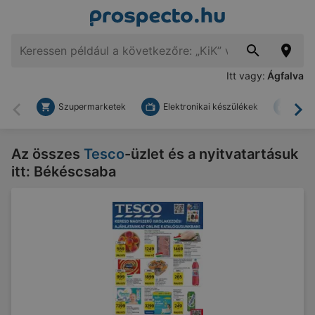
Itt vagy:
Ágfalva
Szupermarketek
Elektronikai készülékek
Bark
Vissza
To
Az összes
Tesco
-üzlet és a nyitvatartásuk
itt: Békéscsaba