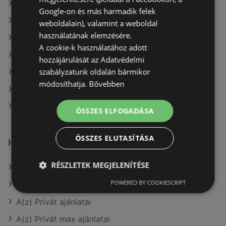
A(z) Metro ajánlatai
Google-on és más harmadik felek
A(z) COOP Szolnok Zrt. aktuális akciós újságjai
weboldalain), valamint a weboldal
használatának elemzésére.
A(z) ÁRKLUB aktuális akciós újságjai
A cookie-k használatához adott
A(z) Merkury Market aktuális akciós újságjai
hozzájárulását az Adatvédelmi
szabályzatunk oldalán bármikor
A(z) Reál aktuális akciós újságjai
módosíthatja.
Bővebben
A(z) AlphaZoo aktuális akciós újságjai
A(z) Tesco üzletei itt: Sopron-Fertődi
ÖSSZES ELFOGADÁSA
ÖSSZES ELUTASÍTÁSA
Hasonló kiskereskedők
RÉSZLETEK MEGJELENÍTÉSE
A(z) Auchan ajánlatai
POWERED BY COOKIESCRIPT
A(z) Metro ajánlatai
A(z) Privát ajánlatai
A(z) Privát max ajánlatai