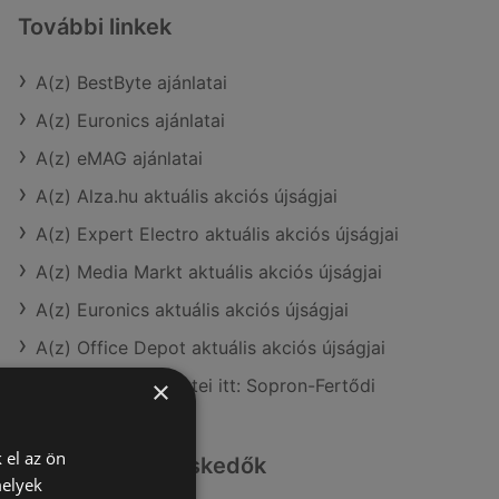
További linkek
A(z) BestByte ajánlatai
A(z) Euronics ajánlatai
A(z) eMAG ajánlatai
A(z) Alza.hu aktuális akciós újságjai
A(z) Expert Electro aktuális akciós újságjai
A(z) Media Markt aktuális akciós újságjai
A(z) Euronics aktuális akciós újságjai
A(z) Office Depot aktuális akciós újságjai
A(z) BestByte üzletei itt: Sopron-Fertődi
×
 el az ön
Hasonló kiskereskedők
melyek