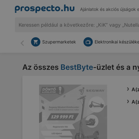
Ajánlatok és akciós újságok 
Szupermarketek
Elektronikai készülék
Vissza
Az összes
BestByte
-üzlet és a n
A(z
A(z