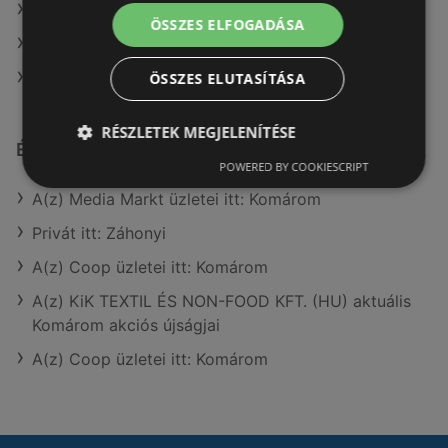
A(z) Privát ajánlatai
ÖSSZES ELFOGADÁSA
A(z) Müller HU ajánlatai
A(z) Spar ajánlatai
ÖSSZES ELUTASÍTÁSA
RÉSZLETEK MEGJELENÍTÉSE
Érdeklődésre számot tartó elemek itt:
POWERED BY COOKIESCRIPT
A(z) Media Markt üzletei itt: Komárom
Privát itt: Záhonyi
A(z) Coop üzletei itt: Komárom
A(z) KiK TEXTIL ÉS NON-FOOD KFT. (HU) aktuális
Komárom akciós újságjai
A(z) Coop üzletei itt: Komárom