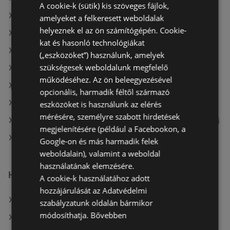
A cookie-k (sütik) kis szöveges fájlok,
A(z) Interspar ajánlatai
amelyeket a felkeresett weboldalak
helyeznek el az ön számítógépén. Cookie-
A(z) Privát max ajánlatai
kat és hasonló technológiákat
A(z) COOP Szolnok Zrt. aktuális akciós újságjai
(„eszközöket”) használunk, amelyek
szükségesek weboldalunk megfelelő
A(z) Metro aktuális akciós újságjai
működéséhez. Az ön beleegyezésével
A(z) Spar aktuális akciós újságjai
opcionális, harmadik féltől származó
A(z) Auchan aktuális akciós újságjai
eszközöket is használunk az elérés
mérésére, személyre szabott hirdetések
A(z) Fressnapf-Hungária Kft. aktuális akciós újságjai
megjelenítésére (például a Facebookon, a
A(z) CBA üzletei itt: Sopron-Fertődi
Google-on és más harmadik felek
weboldalain), valamint a weboldal
használatának elemzésére.
Hasonló kiskereskedők
A cookie-k használatához adott
hozzájárulását az Adatvédelmi
A(z) ALDI ajánlatai
szabályzatunk oldalán bármikor
módosíthatja.
Bővebben
A(z) Auchan ajánlatai