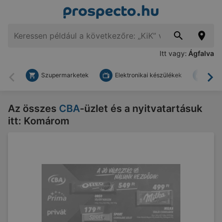
Itt vagy:
Ágfalva
Szupermarketek
Elektronikai készülékek
Bark
Vissza
To
Az összes
CBA
-üzlet és a nyitvatartásuk
itt: Komárom