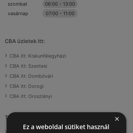
szombat
06:00
-
13:00
vasárnap
07:00
-
11:00
CBA üzletek itt:
CBA itt: Kiskunfélegyházi
CBA itt: Szentesi
CBA itt: Dombóvári
CBA itt: Dorogi
CBA itt: Oroszlányi
×
További linkek
Ez a weboldal sütiket használ
A(z) CBA ajánlatai