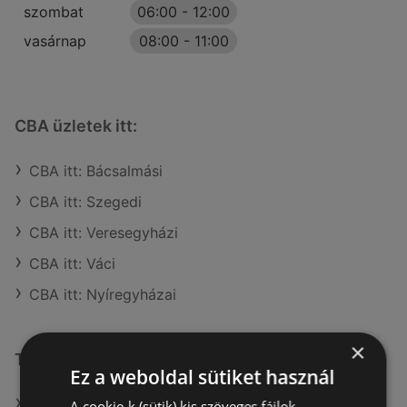
szombat
06:00
-
12:00
vasárnap
08:00
-
11:00
CBA üzletek itt:
CBA itt: Bácsalmási
CBA itt: Szegedi
CBA itt: Veresegyházi
CBA itt: Váci
CBA itt: Nyíregyházai
×
További linkek
Ez a weboldal sütiket használ
A(z) CBA ajánlatai
A cookie-k (sütik) kis szöveges fájlok,