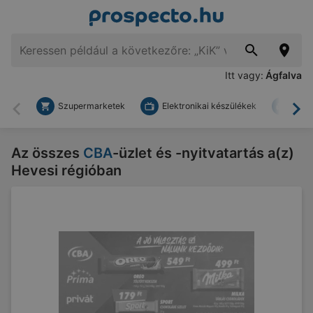
Itt vagy:
Ágfalva
Szupermarketek
Elektronikai készülékek
Bark
Vissza
To
Az összes
CBA
-üzlet és -nyitvatartás a(z)
Hevesi régióban