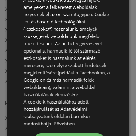
amelyeket a felkeresett weboldalak
A(z) Príma ajánlatai
helyeznek el az ön számítógépén. Cookie-
A(z) G'Roby ajánlatai
kat és hasonló technológiákat
(„eszközöket”) használunk, amelyek
A(z) ALDI aktuális akciós újságjai
szükségesek weboldalunk megfelelő
A(z) Reál aktuális akciós újságjai
működéséhez. Az ön beleegyezésével
opcionális, harmadik féltől származó
A(z) Chef Market aktuális akciós újságjai
eszközöket is használunk az elérés
A(z) Penny-Market Kft. aktuális akciós újságjai
mérésére, személyre szabott hirdetések
A(z) Privát aktuális akciós újságjai
megjelenítésére (például a Facebookon, a
Google-on és más harmadik felek
A(z) CBA üzletei itt: Sopron-Fertődi
weboldalain), valamint a weboldal
használatának elemzésére.
A cookie-k használatához adott
Hasonló kiskereskedők
hozzájárulását az Adatvédelmi
szabályzatunk oldalán bármikor
A(z) ALDI ajánlatai
módosíthatja.
Bővebben
A(z) Penny-Market Kft. ajánlatai