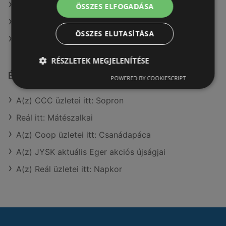
A(z) Family Frost ajánlatai
ÖSSZES ELFOGADÁSA
A(z) Spar ajánlatai
ÖSSZES ELUTASÍTÁSA
A(z) Ecofamily ajánlatai
RÉSZLETEK MEGJELENÍTÉSE
Érdeklődésre számot tartó elemek itt:
POWERED BY COOKIESCRIPT
A(z) CCC üzletei itt: Sopron
Reál itt: Mátészalkai
A(z) Coop üzletei itt: Csanádapáca
A(z) JYSK aktuális Eger akciós újságjai
A(z) Reál üzletei itt: Napkor