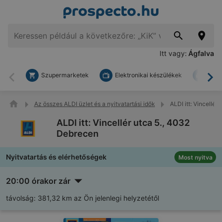
Itt vagy:
Ágfalva
Szupermarketek
Elektronikai készülékek
Bark
Vissza
To
Az összes ALDI üzlet és a nyitvatartási idők
ALDI itt: Vincellér
ALDI itt: Vincellér utca 5., 4032
Debrecen
Nyitvatartás és elérhetőségek
Most nyitva
20:00 órakor zár
távolság:
381,32 km az Ön jelenlegi helyzetétől