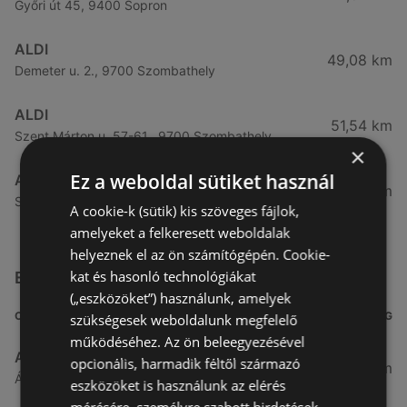
Győri út 45, 9400 Sopron
ALDI
49,08 km
Demeter u. 2., 9700 Szombathely
ALDI
51,54 km
Szent Márton u. 57-61., 9700 Szombathely
×
Ez a weboldal sütiket használ
ALDI
53,49 km
Szent Gellért u. 49., 9700 Szombathely
A cookie-k (sütik) kis szöveges fájlok,
amelyeket a felkeresett weboldalak
helyeznek el az ön számítógépén. Cookie-
kat és hasonló technológiákat
Egyéb Szupermarketek üzletek a közelben
(„eszközöket”) használunk, amelyek
CÍM
TÁVOLSÁG
szükségesek weboldalunk megfelelő
működéséhez. Az ön beleegyezésével
Aldi
opcionális, harmadik féltől származó
3,26 km
Ágfalvi út 4/A., 9400 Sopron
eszközöket is használunk az elérés
mérésére, személyre szabott hirdetések