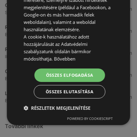
CBA
megjelenítésére (például a Facebookon, a
3,31 km
Somfalvi u. 14., 9400 Sopron
Google-on és más harmadik felek
weboldalain), valamint a weboldal
Reál
használatának elemzésére.
3,32 km
Besenyő u. 16., 9400 Sopron
A cookie-k használatához adott
hozzájárulását az Adatvédelmi
Reál
szabályzatunk oldalán bármikor
3,41 km
Ibolya út 15., 9400 Sopron
módosíthatja.
Bővebben
CBA
3,58 km
ÖSSZES ELFOGADÁSA
Bánfalvi u. 14, 9400 Sopron
ÖSSZES ELUTASÍTÁSA
Lidl
3,59 km
Bánfalvi út 12. 12, 9400 Sopron
RÉSZLETEK MEGJELENÍTÉSE
POWERED BY COOKIESCRIPT
További linkek