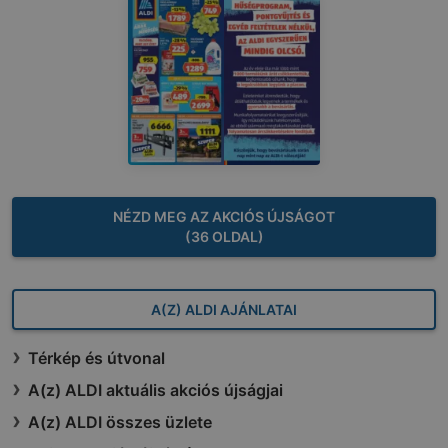
NÉZD MEG AZ AKCIÓS ÚJSÁGOT
(36 OLDAL)
A(Z) ALDI AJÁNLATAI
Térkép és útvonal
A(z) ALDI aktuális akciós újságjai
A(z) ALDI összes üzlete