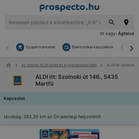
Itt vagy:
Ágfalva
Szupermarketek
Elektronikai készülékek
Bark
Vissza
To
Az összes ALDI üzlet és a nyitvatartási idők
ALDI itt: Szolnoki 
ALDI itt: Szolnoki út 146., 5435
Martfű
Kapcsolat
távolság:
293,35 km az Ön jelenlegi helyzetétől