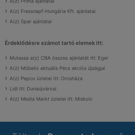
A(z) Príma ajánlatai
A(z) Fressnapf-Hungária Kft. ajánlatai
A(z) Spar ajánlatai
Érdeklődésre számot tartó elemek itt:
Mutassa a(z) CBA összes ajánlatát itt: Eger
A(z) Möbelix aktuális Pécs akciós újságjai
A(z) Pepco üzletei itt: Orosháza
Lidl itt: Dunaújvárosi
A(z) Media Markt üzletei itt: Miskolc