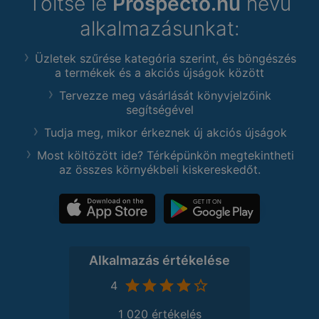
Töltse le
Prospecto.hu
nevű
alkalmazásunkat:
Üzletek szűrése kategória szerint, és böngészés
a termékek és a akciós újságok között
Tervezze meg vásárlását könyvjelzőink
segítségével
Tudja meg, mikor érkeznek új akciós újságok
Most költözött ide? Térképünkön megtekintheti
az összes környékbeli kiskereskedőt.
Alkalmazás értékelése
4
1 020 értékelés