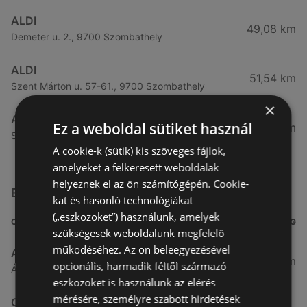
ALDI
49,08 km
Demeter u. 2., 9700 Szombathely
ALDI
51,54 km
Szent Márton u. 57-61., 9700 Szombathely
×
ALDI
Ez a weboldal sütiket használ
53,49 km
Szent Gellért u. 49., 9700 Szombathely
A cookie-k (sütik) kis szöveges fájlok,
amelyeket a felkeresett weboldalak
helyeznek el az ön számítógépén. Cookie-
Egyéb Szupermarketek üzletek a közelben
kat és hasonló technológiákat
(„eszközöket”) használunk, amelyek
CÍM
TÁVOLSÁG
szükségesek weboldalunk megfelelő
működéséhez. Az ön beleegyezésével
Aldi
3,26 km
opcionális, harmadik féltől származó
Ágfalvi út 4/A., 9400 Sopron
eszközöket is használunk az elérés
mérésére, személyre szabott hirdetések
CBA