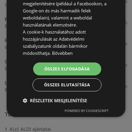
3,31 km
megjelenítésére (például a Facebookon, a
Somfalvi u. 14., 9400 Sopron
Google-on és más harmadik felek
weboldalain), valamint a weboldal
Reál
3,32 km
használatának elemzésére.
Besenyő u. 16., 9400 Sopron
A cookie-k használatához adott
hozzájárulását az Adatvédelmi
Reál
3,41 km
szabályzatunk oldalán bármikor
Ibolya út 15., 9400 Sopron
módosíthatja.
Bővebben
CBA
3,58 km
ÖSSZES ELFOGADÁSA
Bánfalvi u. 14, 9400 Sopron
Lidl
ÖSSZES ELUTASÍTÁSA
3,59 km
Bánfalvi út 12. 12, 9400 Sopron
RÉSZLETEK MEGJELENÍTÉSE
POWERED BY COOKIESCRIPT
További linkek
A(z) ALDI ajánlatai