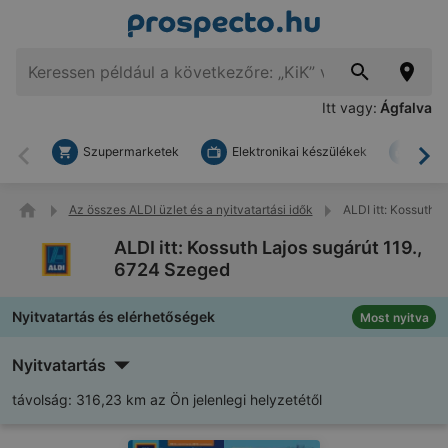
Itt vagy:
Ágfalva
Szupermarketek
Elektronikai készülékek
Bark
Vissza
To
Az összes ALDI üzlet és a nyitvatartási idők
ALDI itt: Kossuth 
ALDI itt: Kossuth Lajos sugárút 119.,
6724 Szeged
Nyitvatartás és elérhetőségek
Most nyitva
Nyitvatartás
távolság:
316,23 km az Ön jelenlegi helyzetétől