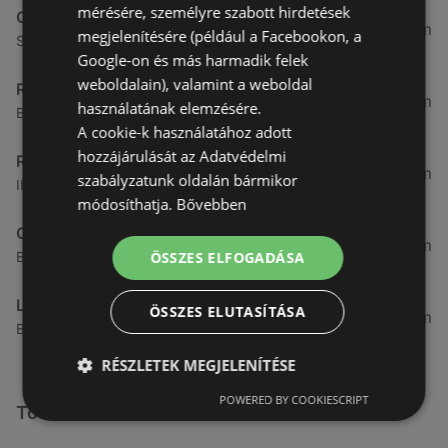
mérésére, személyre szabott hirdetések
CBA
3,31 km
megjelenítésére (például a Facebookon, a
Somfalvi u. 14., 9400 Sopron
Google-on és más harmadik felek
weboldalain), valamint a weboldal
Reál
3,32 km
használatának elemzésére.
Besenyő u. 16., 9400 Sopron
A cookie-k használatához adott
hozzájárulását az Adatvédelmi
Reál
3,41 km
szabályzatunk oldalán bármikor
Ibolya út 15., 9400 Sopron
módosíthatja.
Bővebben
CBA
3,58 km
ÖSSZES ELFOGADÁSA
Bánfalvi u. 14, 9400 Sopron
Lidl
ÖSSZES ELUTASÍTÁSA
3,59 km
Bánfalvi út 12. 12, 9400 Sopron
RÉSZLETEK MEGJELENÍTÉSE
POWERED BY COOKIESCRIPT
További linkek