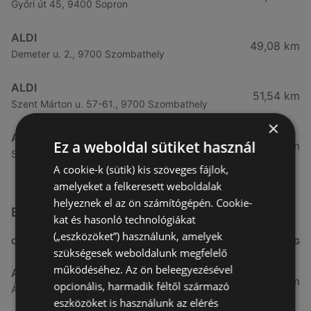
Győri út 45, 9400 Sopron
ALDI
49,08 km
Demeter u. 2., 9700 Szombathely
ALDI
51,54 km
Szent Márton u. 57-61., 9700 Szombathely
×
ALDI
Ez a weboldal sütiket használ
53,49 km
Szent Gellért u. 49., 9700 Szombathely
A cookie-k (sütik) kis szöveges fájlok,
amelyeket a felkeresett weboldalak
helyeznek el az ön számítógépén. Cookie-
Egyéb Szupermarketek üzletek a közelben
kat és hasonló technológiákat
(„eszközöket”) használunk, amelyek
CÍM
TÁVOLSÁG
szükségesek weboldalunk megfelelő
működéséhez. Az ön beleegyezésével
Aldi
3,26 km
opcionális, harmadik féltől származó
Ágfalvi út 4/A., 9400 Sopron
eszközöket is használunk az elérés