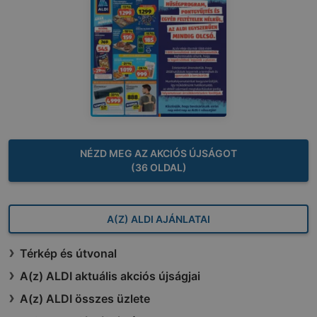
NÉZD MEG AZ AKCIÓS ÚJSÁGOT
(36 OLDAL)
A(Z) ALDI AJÁNLATAI
Térkép és útvonal
A(z) ALDI aktuális akciós újságjai
A(z) ALDI összes üzlete