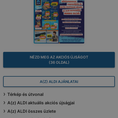
NÉZD MEG AZ AKCIÓS ÚJSÁGOT
(36 OLDAL)
A(Z) ALDI AJÁNLATAI
Térkép és útvonal
A(z) ALDI aktuális akciós újságjai
A(z) ALDI összes üzlete