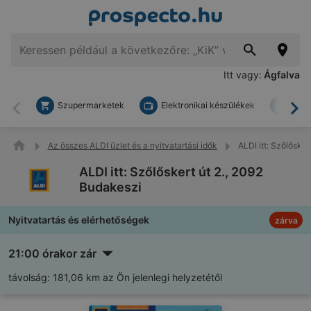
Itt vagy:
Ágfalva
Szupermarketek
Elektronikai készülékek
Bark
Vissza
To
Az összes ALDI üzlet és a nyitvatartási idők
ALDI itt: Szőlősker
ALDI itt: Szőlőskert út 2., 2092
Budakeszi
Nyitvatartás és elérhetőségek
zárva
21:00 órakor zár
távolság:
181,06 km az Ön jelenlegi helyzetétől