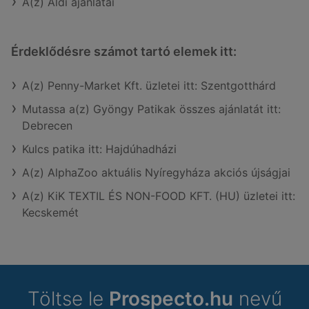
A(z) Aldi ajánlatai
Érdeklődésre számot tartó elemek itt:
A(z) Penny-Market Kft. üzletei itt: Szentgotthárd
Mutassa a(z) Gyöngy Patikak összes ajánlatát itt:
Debrecen
Kulcs patika itt: Hajdúhadházi
A(z) AlphaZoo aktuális Nyíregyháza akciós újságjai
A(z) KiK TEXTIL ÉS NON-FOOD KFT. (HU) üzletei itt:
Kecskemét
Töltse le
Prospecto.hu
nevű