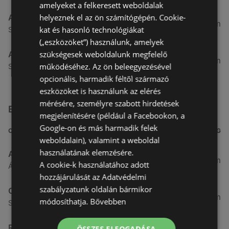
amelyeket a felkeresett weboldalak
helyeznek el az ön számítógépén. Cookie-
ALDI
51,54 km
kat és hasonló technológiákat
Szent Márton u. 57-61., 9700 Szombathely
(„eszközöket”) használunk, amelyek
szükségesek weboldalunk megfelelő
ALDI
53,49 km
működéséhez. Az ön beleegyezésével
Szent Gellért u. 49., 9700 Szombathely
opcionális, harmadik féltől származó
eszközöket is használunk az elérés
mérésére, személyre szabott hirdetések
Egyéb Szupermarketek üzletek a közelben
megjelenítésére (például a Facebookon, a
Google-on és más harmadik felek
CÍM
TÁVOLSÁG
weboldalain), valamint a weboldal
használatának elemzésére.
Aldi
3,26 km
A cookie-k használatához adott
Ágfalvi út 4/A., 9400 Sopron
hozzájárulását az Adatvédelmi
szabályzatunk oldalán bármikor
CBA
3,31 km
módosíthatja.
Bővebben
Somfalvi u. 14., 9400 Sopron
Reál
ÖSSZES ELFOGADÁSA