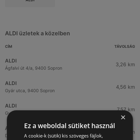
ALDI üzletek a közelben
CÍM
TÁVOLSÁG
ALDI
3,26 km
Ágfalvi út 4/a, 9400 Sopron
ALDI
4,56 km
Gyár utca, 9400 Sopron
ALDI
7,57 km
Győri út 45, 9400 Sopron
×
Ez a weboldal sütiket használ
ALDI
49,08 km
A cookie-k (sütik) kis szöveges fájlok,
Demeter u. 2., 9700 Szombathely