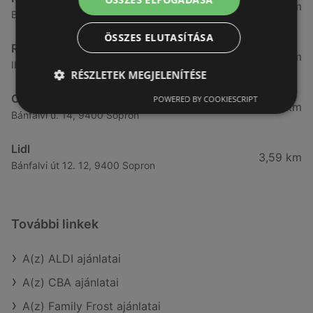
3,32 km
Besenyő u. 16., 9400 Sopron
ÖSSZES ELUTASÍTÁSA
Reál
3,41 km
Ibolya út 15., 9400 Sopron
RÉSZLETEK MEGJELENÍTÉSE
CBA
POWERED BY COOKIESCRIPT
3,58 km
Bánfalvi u. 14, 9400 Sopron
Lidl
3,59 km
Bánfalvi út 12. 12, 9400 Sopron
További linkek
A(z) ALDI ajánlatai
A(z) CBA ajánlatai
A(z) Family Frost ajánlatai