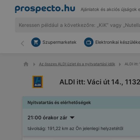
Ajánlatok és akciós újságok 
Szupermarketek
Elektronikai készülék
Vissza
Az összes ALDI üzlet és a nyitvatartási idők
ALDI itt:
ALDI itt: Váci út 14., 11
Nyitvatartás és elérhetőségek
21:00 órakor zár
távolság:
191,22 km az Ön jelenlegi helyzetétől