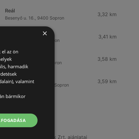
Reál
3,32 km
Besenyő u. 16., 9400 Sopron
×
Reál
3,41 km
Ibolya út 15., 9400 Sopron
 el az ön
CBA
melyek
3,58 km
Bánfalvi u. 14, 9400 Sopron
lis, harmadik
rdetések
Lidl
alain), valamint
3,59 km
Bánfalvi út 12. 12, 9400 Sopron
lán bármikor
További linkek
ELFOGADÁSA
A(z) ALDI ajánlatai
A(z) COOP Szolnok Zrt. ajánlatai