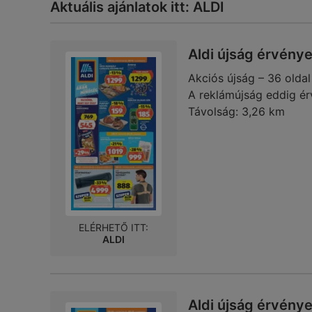
Aktuális ajánlatok itt: ALDI
Aldi újság érvény
Akciós újság – 36 oldal
A reklámújság eddig ér
Távolság:
3,26 km
ELÉRHETŐ ITT:
ALDI
Aldi újság érvény