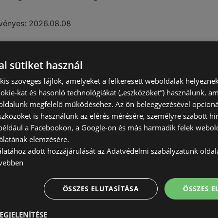
vényes:
2026.08.08
l sütiket használ
) kis szöveges fájlok, amelyeket a felkeresett weboldalak helyeznek
okie-kat és hasonló technológiákat („eszközöket”) használunk, a
ldalunk megfelelő működéséhez. Az ön beleegyezésével opcioná
szközöket is használunk az elérés mérésére, személyre szabott hi
(például a Facebookon, a Google-on és más harmadik felek webold
álatának elemzésére.
álatához adott hozzájárulását az Adatvédelmi szabályzatunk olda
vebben
ÖSSZES ELUTASÍTÁSA
ÖSSZES 
EGJELENÍTÉSE