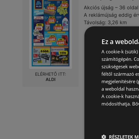
Akciós újság – 36 oldal
A reklámújság eddig ér
Távolság:
3,26 km
Ez a webolda
A cookie-k (sütik
számítógépén. Co
szükségesek webo
féltől származó e
ELÉRHETŐ ITT:
ALDI
megjelenítésére 
a weboldal haszn
A cookie-k haszn
módosíthatja.
Bő
RÉSZLETEK M