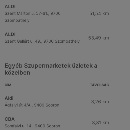
ALDI
51,54 km
Szent Márton u. 57-61., 9700
Szombathely
ALDI
53,49 km
Szent Gellért u. 49., 9700 Szombathely
Egyéb Szupermarketek üzletek a
közelben
CÍM
TÁVOLSÁG
Aldi
3,26 km
Ágfalvi út 4/A., 9400 Sopron
CBA
3,31 km
Somfalvi u. 14., 9400 Sopron