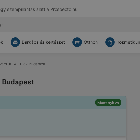
egy szempillantás alatt a
Prospecto.hu
ek
Barkács és kertészet
Otthon
Kozmetikum
 Váci út 14., 1132 Budapest
32 Budapest
Most nyitva