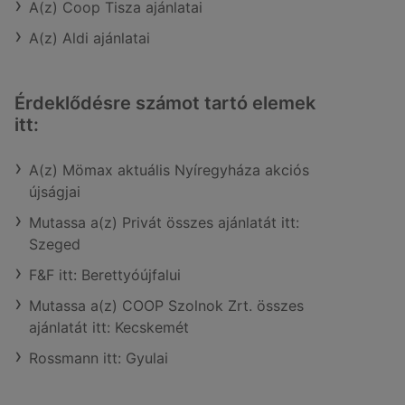
A(z) Coop Tisza ajánlatai
A(z) Aldi ajánlatai
Érdeklődésre számot tartó elemek
itt:
A(z) Mömax aktuális Nyíregyháza akciós
újságjai
Mutassa a(z) Privát összes ajánlatát itt:
Szeged
F&F itt: Berettyóújfalui
Mutassa a(z) COOP Szolnok Zrt. összes
ajánlatát itt: Kecskemét
Rossmann itt: Gyulai