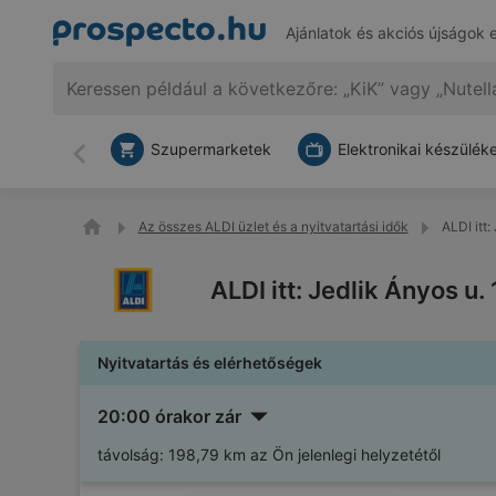
Ajánlatok és akciós újságok 
Szupermarketek
Elektronikai készülék
Vissza
Az összes ALDI üzlet és a nyitvatartási idők
ALDI itt:
ALDI itt: Jedlik Ányos u.
Nyitvatartás és elérhetőségek
20:00 órakor zár
távolság:
198,79 km az Ön jelenlegi helyzetétől