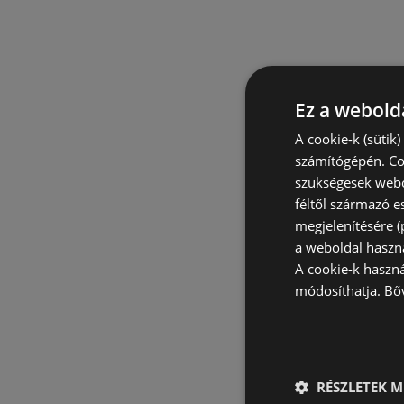
Ez a webolda
A cookie-k (sütik
számítógépén. Co
szükségesek webo
féltől származó e
megjelenítésére 
a weboldal haszn
A cookie-k haszn
módosíthatja.
Bő
RÉSZLETEK M