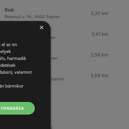
Reál
3,32 km
Besenyő u. 16., 9400 Sopron
×
Reál
3,41 km
Ibolya út 15., 9400 Sopron
 el az ön
melyek
CBA
3,58 km
lis, harmadik
Bánfalvi u. 14, 9400 Sopron
rdetések
alain), valamint
Lidl
3,59 km
Bánfalvi út 12. 12, 9400 Sopron
lán bármikor
További linkek
ELFOGADÁSA
A(z) ALDI ajánlatai
A(z) Metro ajánlatai