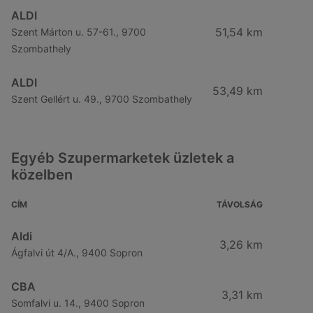
ALDI
51,54 km
Szent Márton u. 57-61., 9700
Szombathely
ALDI
53,49 km
Szent Gellért u. 49., 9700 Szombathely
Egyéb Szupermarketek üzletek a
közelben
CÍM
TÁVOLSÁG
Aldi
3,26 km
Ágfalvi út 4/A., 9400 Sopron
CBA
3,31 km
Somfalvi u. 14., 9400 Sopron