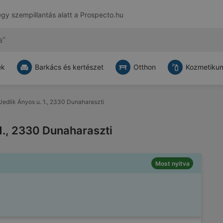
egy szempillantás alatt a
Prospecto.hu
ek
Barkács és kertészet
Otthon
Kozmetikum
 Jedlik Ányos u. 1., 2330 Dunaharaszti
 1., 2330 Dunaharaszti
Most nyitva