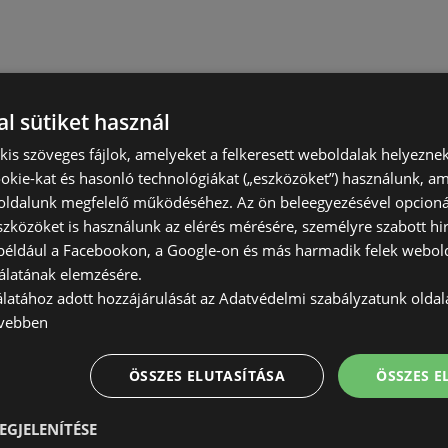
l sütiket használ
) kis szöveges fájlok, amelyeket a felkeresett weboldalak helyeznek
okie-kat és hasonló technológiákat („eszközöket”) használunk, a
ldalunk megfelelő működéséhez. Az ön beleegyezésével opcioná
szközöket is használunk az elérés mérésére, személyre szabott hi
(például a Facebookon, a Google-on és más harmadik felek webold
álatának elemzésére.
álatához adott hozzájárulását az Adatvédelmi szabályzatunk olda
vebben
ÖSSZES ELUTASÍTÁSA
ÖSSZES 
EGJELENÍTÉSE