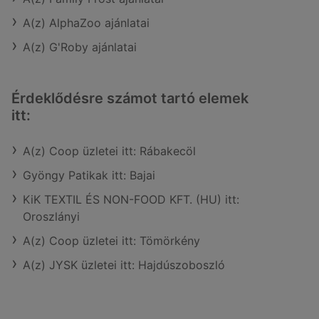
A(z) AlphaZoo ajánlatai
A(z) G'Roby ajánlatai
Érdeklődésre számot tartó elemek
itt:
A(z) Coop üzletei itt: Rábakecöl
Gyöngy Patikak itt: Bajai
KiK TEXTIL ÉS NON-FOOD KFT. (HU) itt:
Oroszlányi
A(z) Coop üzletei itt: Tömörkény
A(z) JYSK üzletei itt: Hajdúszoboszló