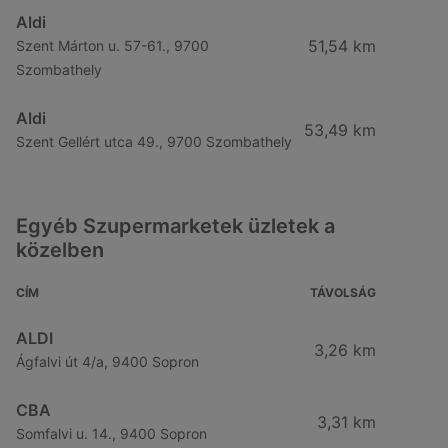
Aldi
51,54 km
Szent Márton u. 57-61., 9700
Szombathely
Aldi
53,49 km
Szent Gellért utca 49., 9700 Szombathely
Egyéb Szupermarketek üzletek a
közelben
CÍM
TÁVOLSÁG
ALDI
3,26 km
Ágfalvi út 4/a, 9400 Sopron
CBA
3,31 km
Somfalvi u. 14., 9400 Sopron