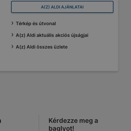
A(Z) ALDI AJÁNLATAI
Térkép és útvonal
A(z) Aldi aktuális akciós újságjai
A(z) Aldi összes üzlete
n
Kérdezze meg a
baglyot!