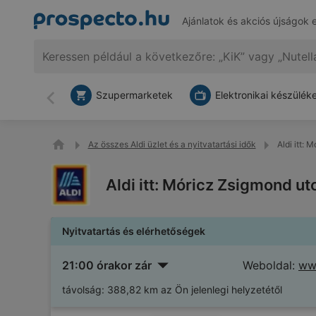
Ajánlatok és akciós újságok 
Szupermarketek
Elektronikai készülék
Vissza
Az összes Aldi üzlet és a nyitvatartási idők
Aldi itt:
Aldi itt: Móricz Zsigmond u
Nyitvatartás és elérhetőségek
21:00 órakor zár
Weboldal:
www
távolság:
388,82 km az Ön jelenlegi helyzetétől