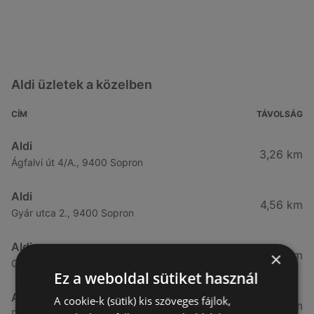
Aldi üzletek a közelben
CÍM
TÁVOLSÁG
Aldi
3,26 km
Ágfalvi út 4/A., 9400 Sopron
Aldi
4,56 km
Gyár utca 2., 9400 Sopron
Aldi
×
7,57 km
Győri út 45., 9400 Sopron
Ez a weboldal sütiket használ
Aldi
A cookie-k (sütik) kis szöveges fájlok,
49,08 km
Demeter utca 2., 9700 Szombathely