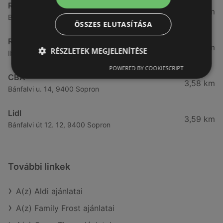
Reál
3,32 km
Besenyő u. 16., 9400 Sopron
ÖSSZES ELUTASÍTÁSA
Reál
3,41 km
RÉSZLETEK MEGJELENÍTÉSE
Ibolya út 15., 9400 Sopron
POWERED BY COOKIESCRIPT
CBA
3,58 km
Bánfalvi u. 14, 9400 Sopron
Lidl
3,59 km
Bánfalvi út 12. 12, 9400 Sopron
További linkek
A(z) Aldi ajánlatai
A(z) Family Frost ajánlatai