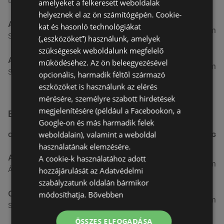
amelyeket a felkeresett weboldalak
helyeznek el az ön számítógépén. Cookie-
Aldi
kat és hasonló technológiákat
51,54 km
Szent Márton u. 57-61., 9700 Szombathely
(„eszközöket”) használunk, amelyek
szükségesek weboldalunk megfelelő
Aldi
működéséhez. Az ön beleegyezésével
53,49 km
Szent Gellért utca 49., 9700 Szombathely
opcionális, harmadik féltől származó
eszközöket is használunk az elérés
mérésére, személyre szabott hirdetések
megjelenítésére (például a Facebookon, a
Egyéb Szupermarketek üzletek a közelben
Google-on és más harmadik felek
weboldalain), valamint a weboldal
CÍM
TÁVOLSÁG
használatának elemzésére.
ALDI
A cookie-k használatához adott
3,26 km
Ágfalvi út 4/a, 9400 Sopron
hozzájárulását az Adatvédelmi
szabályzatunk oldalán bármikor
CBA
módosíthatja.
Bővebben
3,31 km
Somfalvi u. 14., 9400 Sopron
ÖSSZES ELFOGADÁSA