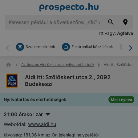
Itt vagy:
Ágfalva
Szupermarketek
Elektronikai készülékek
Bark
Vissza
To
Az összes Aldi üzlet és a nyitvatartási idők
Aldi itt: Szőlőskert
Aldi itt: Szőlőskert utca 2., 2092
Budakeszi
Nyitvatartás és elérhetőségek
Most nyitva
21:00 órakor zár
Weboldal:
www.aldi.hu
távolság:
181,06 km az Ön jelenlegi helyzetétől