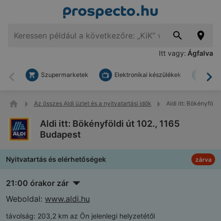
Itt vagy:
Ágfalva
Szupermarketek
Elektronikai készülékek
Bark
Vissza
To
Az összes Aldi üzlet és a nyitvatartási idők
Aldi itt: Bökényföld
Aldi itt: Bökényföldi út 102., 1165
Budapest
Nyitvatartás és elérhetőségek
zárva
21:00 órakor zár
Weboldal:
www.aldi.hu
távolság:
203,2 km az Ön jelenlegi helyzetétől