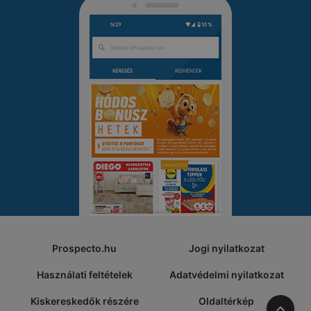
Prospecto.hu
Jogi nyilatkozat
Használati feltételek
Adatvédelmi nyilatkozat
Kiskereskedők részére
Oldaltérkép
A tete