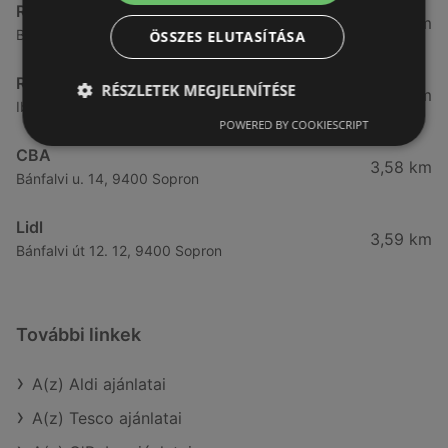
Reál
3,32 km
Besenyő u. 16., 9400 Sopron
ÖSSZES ELUTASÍTÁSA
Reál
RÉSZLETEK MEGJELENÍTÉSE
3,41 km
Ibolya út 15., 9400 Sopron
POWERED BY COOKIESCRIPT
CBA
3,58 km
Bánfalvi u. 14, 9400 Sopron
Lidl
3,59 km
Bánfalvi út 12. 12, 9400 Sopron
További linkek
A(z) Aldi ajánlatai
A(z) Tesco ajánlatai