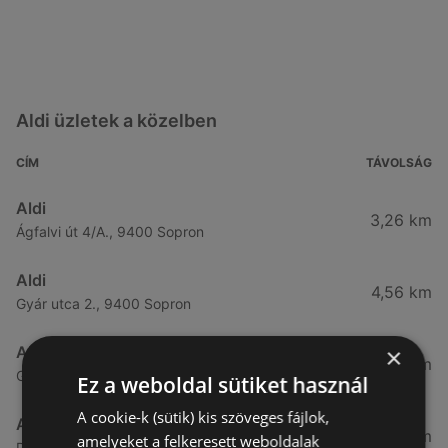
Aldi üzletek a közelben
CÍM
TÁVOLSÁG
Aldi
3,26 km
Ágfalvi út 4/A., 9400 Sopron
Aldi
4,56 km
Gyár utca 2., 9400 Sopron
×
Aldi
7,57 km
Győri út 45., 9400 Sopron
Ez a weboldal sütiket használ
A cookie-k (sütik) kis szöveges fájlok,
Aldi
49,08 km
amelyeket a felkeresett weboldalak
Demeter utca 2., 9700 Szombathely