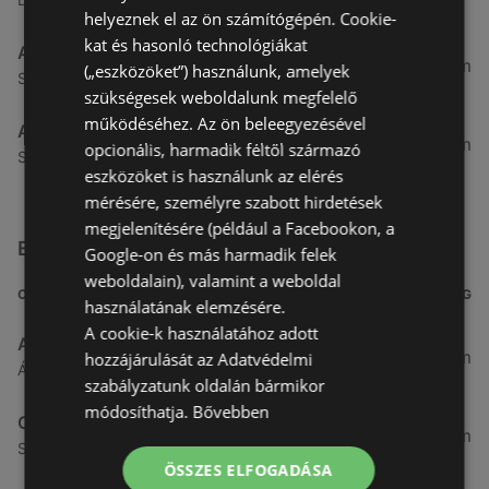
helyeznek el az ön számítógépén. Cookie-
kat és hasonló technológiákat
Aldi
51,54 km
(„eszközöket”) használunk, amelyek
Szent Márton u. 57-61., 9700 Szombathely
szükségesek weboldalunk megfelelő
működéséhez. Az ön beleegyezésével
Aldi
53,49 km
opcionális, harmadik féltől származó
Szent Gellért utca 49., 9700 Szombathely
eszközöket is használunk az elérés
mérésére, személyre szabott hirdetések
megjelenítésére (például a Facebookon, a
Egyéb Szupermarketek üzletek a közelben
Google-on és más harmadik felek
weboldalain), valamint a weboldal
CÍM
TÁVOLSÁG
használatának elemzésére.
A cookie-k használatához adott
ALDI
3,26 km
hozzájárulását az Adatvédelmi
Ágfalvi út 4/a, 9400 Sopron
szabályzatunk oldalán bármikor
módosíthatja.
Bővebben
CBA
3,31 km
Somfalvi u. 14., 9400 Sopron
ÖSSZES ELFOGADÁSA