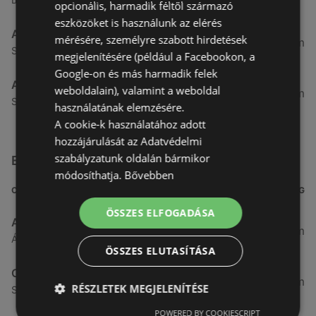
opcionális, harmadik féltől származó
eszközöket is használunk az elérés
Aldi
mérésére, személyre szabott hirdetések
51,54 km
Szent Márton u. 57-61., 9700 Szombathely
megjelenítésére (például a Facebookon, a
Google-on és más harmadik felek
Aldi
weboldalain), valamint a weboldal
53,49 km
Szent Gellért utca 49., 9700 Szombathely
használatának elemzésére.
A cookie-k használatához adott
hozzájárulását az Adatvédelmi
szabályzatunk oldalán bármikor
Egyéb Szupermarketek üzletek a közelben
módosíthatja.
Bővebben
CÍM
TÁVOLSÁG
ÖSSZES ELFOGADÁSA
ALDI
3,26 km
Ágfalvi út 4/a, 9400 Sopron
ÖSSZES ELUTASÍTÁSA
CBA
3,31 km
RÉSZLETEK MEGJELENÍTÉSE
Somfalvi u. 14., 9400 Sopron
POWERED BY COOKIESCRIPT