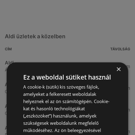
Aldi üzletek a közelben
CÍM
TÁVOLSÁG
Aldi
3,26 km
×
Ágfalvi út 4/A., 9400 Sopron
Ez a weboldal sütiket használ
Aldi
A cookie-k (sütik) kis szöveges fájlok,
4,56 km
Gyár utca 2., 9400 Sopron
amelyeket a felkeresett weboldalak
helyeznek el az ön számítógépén. Cookie-
Aldi
kat és hasonló technológiákat
7,57 km
Győri út 45., 9400 Sopron
(„eszközöket”) használunk, amelyek
szükségesek weboldalunk megfelelő
Aldi
működéséhez. Az ön beleegyezésével
49,08 km
Demeter utca 2., 9700 Szombathely