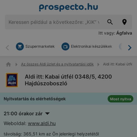
Itt vagy:
Ágfalva
Szupermarketek
Elektronikai készülékek
Bark
Vissza
To
Az összes Aldi üzlet és a nyitvatartási idők
Aldi itt: Kabai útf
Aldi itt: Kabai útfél 0348/5, 4200
Hajdúszoboszló
Nyitvatartás és elérhetőségek
Most nyitva
21:00 órakor zár
Weboldal:
www.aldi.hu
távolság:
365,51 km az Ön jelenlegi helyzetétől