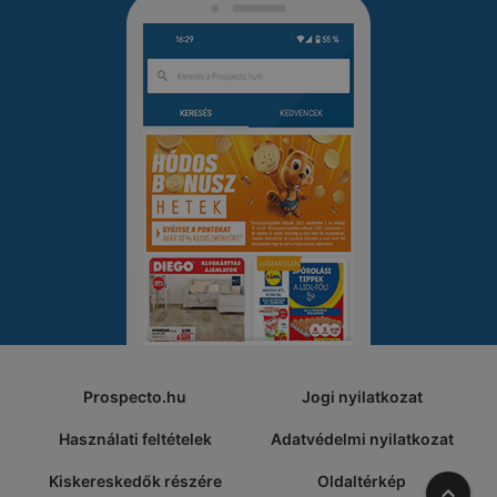
Prospecto.hu
Jogi nyilatkozat
Használati feltételek
Adatvédelmi nyilatkozat
Kiskereskedők részére
Oldaltérkép
A tete