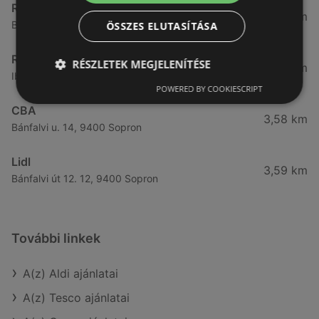
Reál
3,32 km
Besenyő u. 16., 9400 Sopron
ÖSSZES ELUTASÍTÁSA
Reál
RÉSZLETEK MEGJELENÍTÉSE
3,41 km
Ibolya út 15., 9400 Sopron
POWERED BY COOKIESCRIPT
CBA
3,58 km
Bánfalvi u. 14, 9400 Sopron
Lidl
3,59 km
Bánfalvi út 12. 12, 9400 Sopron
További linkek
A(z) Aldi ajánlatai
A(z) Tesco ajánlatai