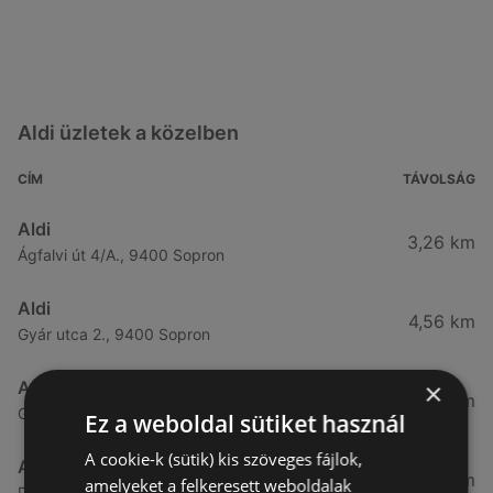
Aldi üzletek a közelben
CÍM
TÁVOLSÁG
Aldi
3,26 km
Ágfalvi út 4/A., 9400 Sopron
Aldi
4,56 km
Gyár utca 2., 9400 Sopron
×
Aldi
7,57 km
Győri út 45., 9400 Sopron
Ez a weboldal sütiket használ
A cookie-k (sütik) kis szöveges fájlok,
Aldi
49,08 km
amelyeket a felkeresett weboldalak
Demeter utca 2., 9700 Szombathely