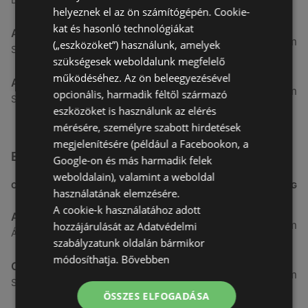
helyeznek el az ön számítógépén. Cookie-
kat és hasonló technológiákat
Aldi
51,54 km
(„eszközöket”) használunk, amelyek
Szent Márton u. 57-61., 9700 Szombathely
szükségesek weboldalunk megfelelő
működéséhez. Az ön beleegyezésével
Aldi
53,49 km
opcionális, harmadik féltől származó
Szent Gellért utca 49., 9700 Szombathely
eszközöket is használunk az elérés
mérésére, személyre szabott hirdetések
megjelenítésére (például a Facebookon, a
Egyéb Szupermarketek üzletek a közelben
Google-on és más harmadik felek
weboldalain), valamint a weboldal
CÍM
TÁVOLSÁG
használatának elemzésére.
A cookie-k használatához adott
ALDI
3,26 km
hozzájárulását az Adatvédelmi
Ágfalvi út 4/a, 9400 Sopron
szabályzatunk oldalán bármikor
módosíthatja.
Bővebben
CBA
3,31 km
Somfalvi u. 14., 9400 Sopron
ÖSSZES ELFOGADÁSA