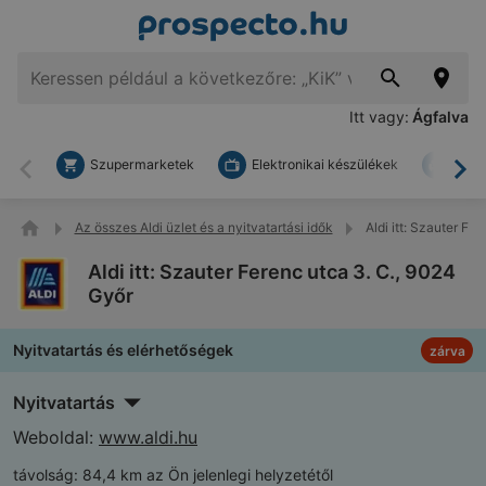
Itt vagy:
Ágfalva
Szupermarketek
Elektronikai készülékek
Bark
Vissza
To
Az összes Aldi üzlet és a nyitvatartási idők
Aldi itt: Szauter Fe
Aldi itt: Szauter Ferenc utca 3. C., 9024
Győr
Nyitvatartás és elérhetőségek
zárva
Nyitvatartás
Weboldal:
www.aldi.hu
távolság:
84,4 km az Ön jelenlegi helyzetétől