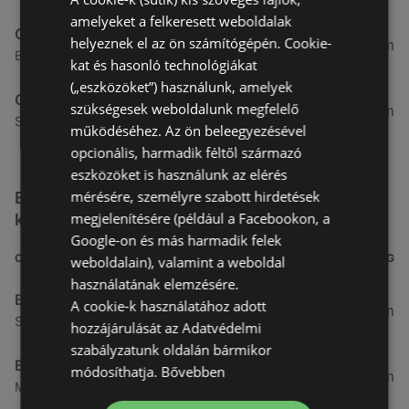
amelyeket a felkeresett weboldalak
Gyöngy Patikak
helyeznek el az ön számítógépén. Cookie-
49,55 km
Benczúr Gyula u. 38, 9700 Szombathely
kat és hasonló technológiákat
(„eszközöket”) használunk, amelyek
Gyöngy Patikak
szükségesek weboldalunk megfelelő
51,01 km
Semmelweis U. 4-6, 9700 Szombathely
működéséhez. Az ön beleegyezésével
opcionális, harmadik féltől származó
eszközöket is használunk az elérés
mérésére, személyre szabott hirdetések
Egyéb Kozmetikumok és Drogéria üzletek a
megjelenítésére (például a Facebookon, a
közelben
Google-on és más harmadik felek
CÍM
TÁVOLSÁG
weboldalain), valamint a weboldal
használatának elemzésére.
Benu Gyógyszertárak
A cookie-k használatához adott
0,27 km
Soproni utca 18., 9423 Ágfalva
hozzájárulását az Adatvédelmi
szabályzatunk oldalán bármikor
Benu Gyógyszertárak
módosíthatja.
Bővebben
2,55 km
Malompatak U.10, 9400 Sopron