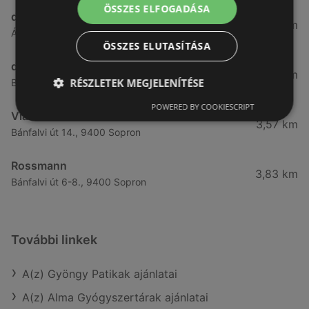
ÖSSZES ELFOGADÁSA
dm
3,26 km
Ágfalvi út 4, 9400, 9400 Sopron
ÖSSZES ELUTASÍTÁSA
dm
3,28 km
RÉSZLETEK MEGJELENÍTÉSE
Besenyő u. 23, 9400 Sopron
POWERED BY COOKIESCRIPT
Vianni
3,57 km
Bánfalvi út 14., 9400 Sopron
Rossmann
3,83 km
Bánfalvi út 6-8., 9400 Sopron
További linkek
A(z) Gyöngy Patikak ajánlatai
A(z) Alma Gyógyszertárak ajánlatai