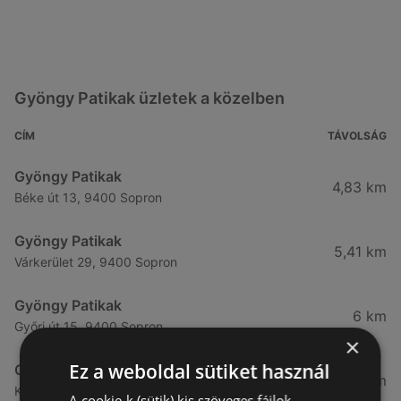
Gyöngy Patikak üzletek a közelben
CÍM
TÁVOLSÁG
Gyöngy Patikak
4,83 km
Béke út 13, 9400 Sopron
Gyöngy Patikak
5,41 km
Várkerület 29, 9400 Sopron
Gyöngy Patikak
6 km
Győri út 15, 9400 Sopron
×
Ez a weboldal sütiket használ
Gyöngy Patikak
33,76 km
Kossuth Lajos u. 9, 9730 Kőszeg
A cookie-k (sütik) kis szöveges fájlok,