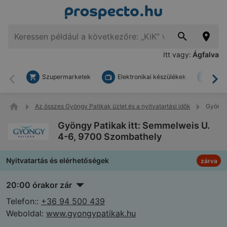
Itt vagy:
Ágfalva
Szupermarketek
Elektronikai készülékek
Bark
Vissza
To
Az összes Gyöngy Patikak üzlet és a nyitvatartási idők
Gyöngy 
Gyöngy Patikak itt: Semmelweis U.
4-6, 9700 Szombathely
Nyitvatartás és elérhetőségek
zárva
20:00 órakor zár
Telefon::
+36 94 500 439
Weboldal:
www.gyongypatikak.hu