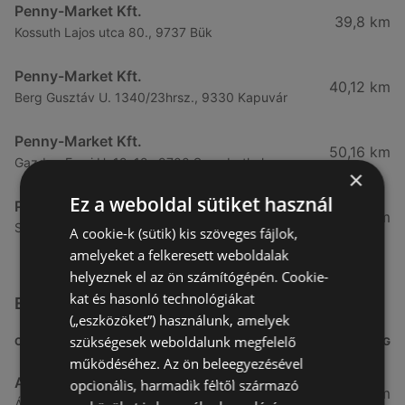
Penny-Market Kft.
39,8 km
Kossuth Lajos utca 80., 9737 Bük
Penny-Market Kft.
40,12 km
Berg Gusztáv U. 1340/23hrsz., 9330 Kapuvár
Penny-Market Kft.
50,16 km
Gazdag Erzsi U. 12. 12., 9700 Szombathely
×
Ez a weboldal sütiket használ
Penny-Market Kft.
51,13 km
Sárvár U. 1. 1., 9700, 9700 Szombathely
A cookie-k (sütik) kis szöveges fájlok,
amelyeket a felkeresett weboldalak
helyeznek el az ön számítógépén. Cookie-
kat és hasonló technológiákat
Egyéb Szupermarketek üzletek a közelben
(„eszközöket”) használunk, amelyek
szükségesek weboldalunk megfelelő
CÍM
TÁVOLSÁG
működéséhez. Az ön beleegyezésével
Aldi
opcionális, harmadik féltől származó
3,26 km
Ágfalvi út 4/A., 9400 Sopron