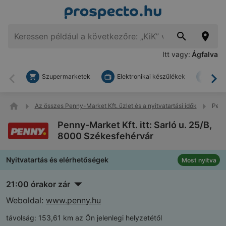
Itt vagy:
Ágfalva
Szupermarketek
Elektronikai készülékek
Bark
Vissza
To
Az összes Penny-Market Kft. üzlet és a nyitvatartási idők
Penny
Penny-Market Kft. itt: Sarló u. 25/B,
8000 Székesfehérvár
Nyitvatartás és elérhetőségek
Most nyitva
21:00 órakor zár
Weboldal:
www.penny.hu
távolság:
153,61 km az Ön jelenlegi helyzetétől