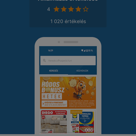
4
1 020 értékelés