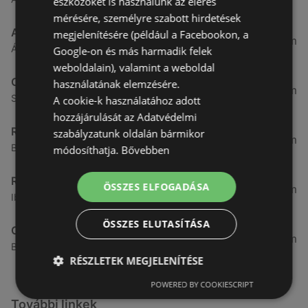
eszközöket is használunk az elérés
mérésére, személyre szabott hirdetések
ALDI
megjelenítésére (például a Facebookon, a
3,26 km
Ágfalvi út 4/a, 9400 Sopron
Google-on és más harmadik felek
weboldalain), valamint a weboldal
CBA
használatának elemzésére.
3,31 km
Somfalvi u. 14., 9400 Sopron
A cookie-k használatához adott
hozzájárulását az Adatvédelmi
Reál
szabályzatunk oldalán bármikor
3,32 km
Besenyő u. 16., 9400 Sopron
módosíthatja.
Bővebben
Reál
ÖSSZES ELFOGADÁSA
3,41 km
Ibolya út 15., 9400 Sopron
ÖSSZES ELUTASÍTÁSA
CBA
3,58 km
Bánfalvi u. 14, 9400 Sopron
RÉSZLETEK MEGJELENÍTÉSE
POWERED BY COOKIESCRIPT
További linkek