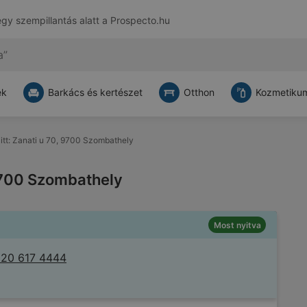
egy szempillantás alatt a
Prospecto.hu
ek
Barkács és kertészet
Otthon
Kozmetikum
itt: Zanati u 70, 9700 Szombathely
 9700 Szombathely
Most nyitva
 20 617 4444