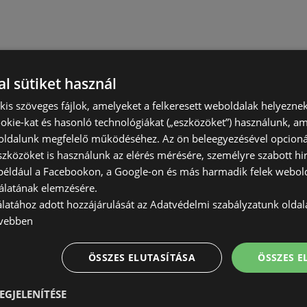
l sütiket használ
) kis szöveges fájlok, amelyeket a felkeresett weboldalak helyeznek
okie-kat és hasonló technológiákat („eszközöket”) használunk, a
ldalunk megfelelő működéséhez. Az ön beleegyezésével opcioná
szközöket is használunk az elérés mérésére, személyre szabott hi
(például a Facebookon, a Google-on és más harmadik felek webold
álatának elemzésére.
álatához adott hozzájárulását az Adatvédelmi szabályzatunk olda
vebben
ÖSSZES ELUTASÍTÁSA
ÖSSZES 
EGJELENÍTÉSE