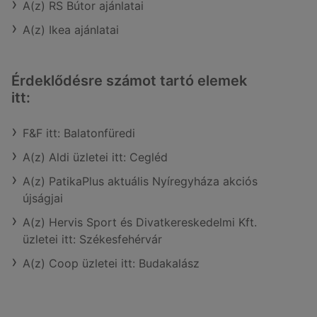
A(z) RS Bútor ajánlatai
A(z) Ikea ajánlatai
Érdeklődésre számot tartó elemek
itt:
F&F itt: Balatonfüredi
A(z) Aldi üzletei itt: Cegléd
A(z) PatikaPlus aktuális Nyíregyháza akciós
újságjai
A(z) Hervis Sport és Divatkereskedelmi Kft.
üzletei itt: Székesfehérvár
A(z) Coop üzletei itt: Budakalász