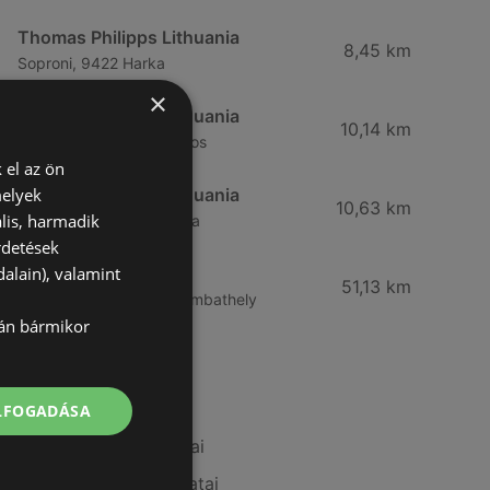
Thomas Philipps Lithuania
8,45 km
Soproni, 9422 Harka
×
Thomas Philipps Lithuania
10,14 km
Pozsonyi, 9421 Fertőrákos
 el az ön
melyek
Thomas Philipps Lithuania
10,63 km
lis, harmadik
Soproni u, 9495 Kópháza
rdetések
alain), valamint
Black Red White
51,13 km
Varasd ut. 10, 9700 Szombathely
lán bármikor
További linkek
ELFOGADÁSA
A(z) DIEGO ajánlatai
A(z) XXXLutz ajánlatai