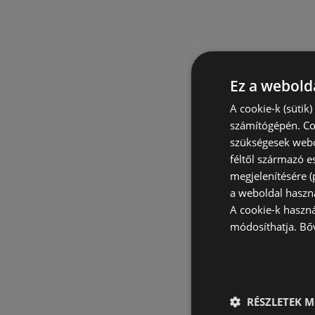
Ez a webolda
A cookie-k (sütik
számítógépén. Co
szükségesek webo
féltől származó e
megjelenítésére 
a weboldal haszn
A cookie-k haszn
módosíthatja.
Bő
RÉSZLETEK M