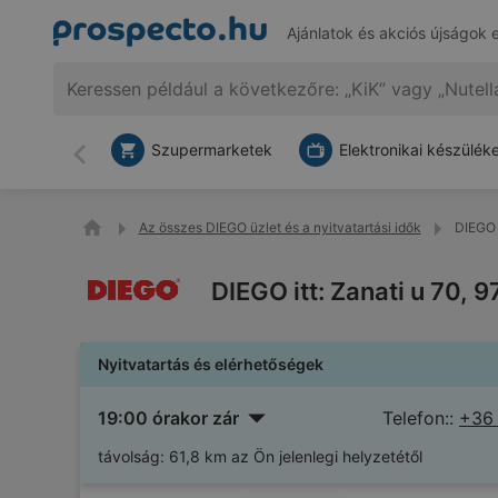
Ajánlatok és akciós újságok 
Szupermarketek
Elektronikai készülék
Vissza
Az összes DIEGO üzlet és a nyitvatartási idők
DIEGO 
DIEGO itt: Zanati u 70,
Nyitvatartás és elérhetőségek
19:00 órakor zár
Telefon::
+36
távolság:
61,8 km az Ön jelenlegi helyzetétől