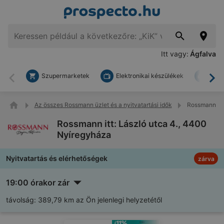
Itt vagy:
Ágfalva
Szupermarketek
Elektronikai készülékek
Bark
Vissza
To
Az összes Rossmann üzlet és a nyitvatartási idők
Rossmann itt
Rossmann itt: László utca 4., 4400
Nyíregyháza
Nyitvatartás és elérhetőségek
zárva
19:00 órakor zár
távolság:
389,79 km az Ön jelenlegi helyzetétől