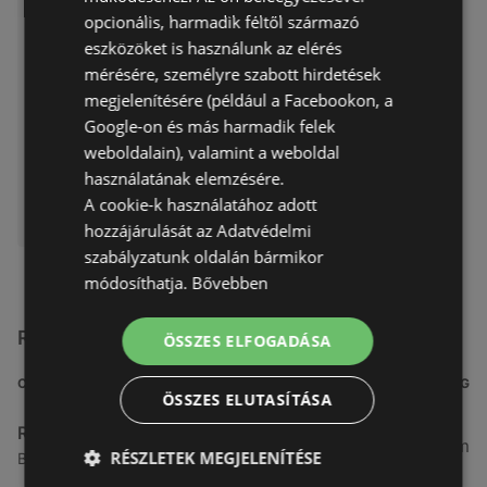
opcionális, harmadik féltől származó
Akciós újság – 14 oldal
eszközöket is használunk az elérés
A reklámújság eddig érvényes:
mérésére, személyre szabott hirdetések
2026.08.09
megjelenítésére (például a Facebookon, a
Távolság:
3,83 km
Google-on és más harmadik felek
weboldalain), valamint a weboldal
használatának elemzésére.
A cookie-k használatához adott
ELÉRHETŐ ITT:
Rossmann
hozzájárulását az Adatvédelmi
szabályzatunk oldalán bármikor
módosíthatja.
Bővebben
Rossmann üzletek a közelben
ÖSSZES ELFOGADÁSA
CÍM
TÁVOLSÁG
ÖSSZES ELUTASÍTÁSA
Rossmann
3,83 km
RÉSZLETEK MEGJELENÍTÉSE
Bánfalvi út 6-8., 9400 Sopron