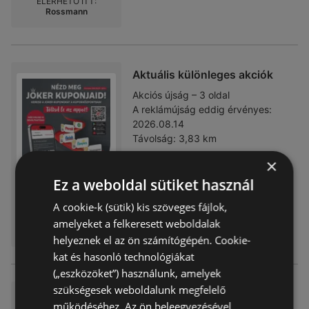
ELÉRHETŐ ITT:
Rossmann
Aktuális különleges akciók
Akciós újság – 3 oldal
A reklámújság eddig érvényes:
2026.08.14
Távolság:
3,83 km
×
Ez a weboldal sütiket használ
A cookie-k (sütik) kis szöveges fájlok,
ELÉRHETŐ ITT:
amelyeket a felkeresett weboldalak
Rossmann
helyeznek el az ön számítógépén. Cookie-
kat és hasonló technológiákat
(„eszközöket”) használunk, amelyek
szükségesek weboldalunk megfelelő
Ajánlatok kedvezményvadász
működéséhez. Az ön beleegyezésével
oknak