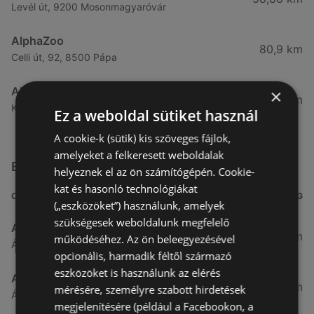
Levél út, 9200 Mosonmagyaróvár
AlphaZoo
80,9 km
Celli út, 92, 8500 Pápa
AlphaZoo
×
82,98 km
Királyszék út, 33, 9012 Győr
Ez a weboldal sütiket használ
A cookie-k (sütik) kis szöveges fájlok,
amelyeket a felkeresett weboldalak
Egyéb Szupermarketek üzletek a közelben
helyeznek el az ön számítógépén. Cookie-
kat és hasonló technológiákat
CÍM
TÁVOLSÁG
(„eszközöket”) használunk, amelyek
szükségesek weboldalunk megfelelő
Aldi
3,26 km
működéséhez. Az ön beleegyezésével
Ágfalvi út 4/A., 9400 Sopron
opcionális, harmadik féltől származó
eszközöket is használunk az elérés
ALDI
3,26 km
mérésére, személyre szabott hirdetések
Ágfalvi út 4/a, 9400 Sopron
megjelenítésére (például a Facebookon, a