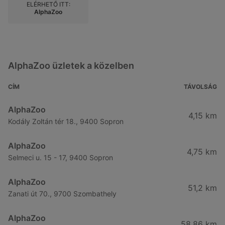
ELÉRHETŐ ITT:
AlphaZoo
AlphaZoo üzletek a közelben
CÍM
TÁVOLSÁG
AlphaZoo
4,15 km
Kodály Zoltán tér 18., 9400 Sopron
AlphaZoo
4,75 km
Selmeci u. 15 - 17, 9400 Sopron
AlphaZoo
51,2 km
Zanati út 70., 9700 Szombathely
AlphaZoo
58,86 km