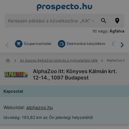
Itt vagy:
Ágfalva
Szupermarketek
Elektronikai készülékek
Bark
Vissza
To
Az összes AlphaZoo üzlet és a nyitvatartási idők
AlphaZoo itt:
AlphaZoo itt: Könyves Kálmán krt.
12-14., 1097 Budapest
Kapcsolat
Weboldal:
alphazoo.hu
távolság:
193,82 km az Ön jelenlegi helyzetétől