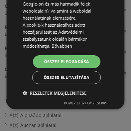
Google-on és más harmadik felek
CBA
3,31 km
weboldalain), valamint a weboldal
Somfalvi u. 14., 9400 Sopron
használatának elemzésére.
A cookie-k használatához adott
Reál
3,32 km
hozzájárulását az Adatvédelmi
Besenyő u. 16., 9400 Sopron
szabályzatunk oldalán bármikor
módosíthatja.
Bővebben
Reál
3,41 km
Ibolya út 15., 9400 Sopron
ÖSSZES ELFOGADÁSA
CBA
3,58 km
Bánfalvi u. 14, 9400 Sopron
ÖSSZES ELUTASÍTÁSA
RÉSZLETEK MEGJELENÍTÉSE
További linkek
POWERED BY COOKIESCRIPT
A(z) AlphaZoo ajánlatai
A(z) Auchan ajánlatai