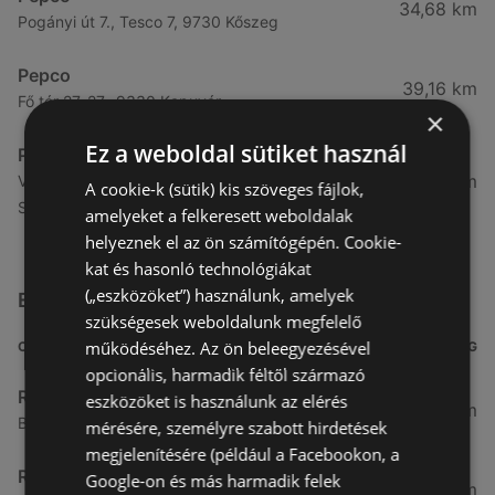
34,68 km
Pogányi út 7., Tesco 7, 9730 Kőszeg
Pepco
39,16 km
Fő tér 27. 27., 9330 Kapuvár
×
Ez a weboldal sütiket használ
Pepco
49,04 km
Viktória u. 2., Szombathely Center 2, 9700
A cookie-k (sütik) kis szöveges fájlok,
Szombathely
amelyeket a felkeresett weboldalak
helyeznek el az ön számítógépén. Cookie-
kat és hasonló technológiákat
(„eszközöket”) használunk, amelyek
Egyéb Más üzletek a közelben
szükségesek weboldalunk megfelelő
működéséhez. Az ön beleegyezésével
CÍM
TÁVOLSÁG
opcionális, harmadik féltől származó
Rothenberger
eszközöket is használunk az elérés
3,85 km
Bánfalvi u. 4 / f, 9400 Sopron
mérésére, személyre szabott hirdetések
megjelenítésére (például a Facebookon, a
Rothenberger
Google-on és más harmadik felek
3,9 km