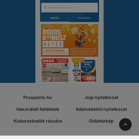
Prospecto.hu
Jogi nyilatkozat
Használati feltételek
Adatvédelmi nyilatkozat
Kiskereskedők részére
Oldaltérkép
A tete