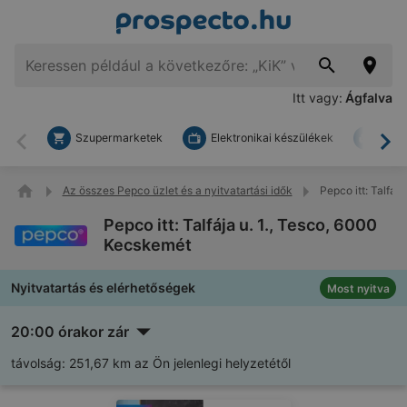
Itt vagy:
Ágfalva
Szupermarketek
Elektronikai készülékek
Bark
Vissza
To
Az összes Pepco üzlet és a nyitvatartási idők
Pepco itt: Talfáj
Pepco itt: Talfája u. 1., Tesco, 6000
Kecskemét
Nyitvatartás és elérhetőségek
Most nyitva
20:00 órakor zár
távolság:
251,67 km az Ön jelenlegi helyzetétől