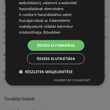
Baross út 12, 9400 Sopron
weboldalain), valamint a weboldal
használatának elemzésére.
OTP Bank
A cookie-k használatához adott
4,28 km
Teleki utca 22./A Moma üzletközpont, 9400 Sopron
hozzájárulását az Adatvédelmi
szabályzatunk oldalán bármikor
Deichmann
módosíthatja.
Bővebben
4,6 km
Hadak útja 11 3700 Kazincbarcika, 9400
Kazincbarcika
ÖSSZES ELFOGADÁSA
Herbária
4,73 km
ÖSSZES ELUTASÍTÁSA
Selmeci út 15 - 17., 9400 Sopron
RÉSZLETEK MEGJELENÍTÉSE
Deichmann
4,74 km
Selmeci utca 15 - 17, 9400 Sopron
POWERED BY COOKIESCRIPT
További linkek