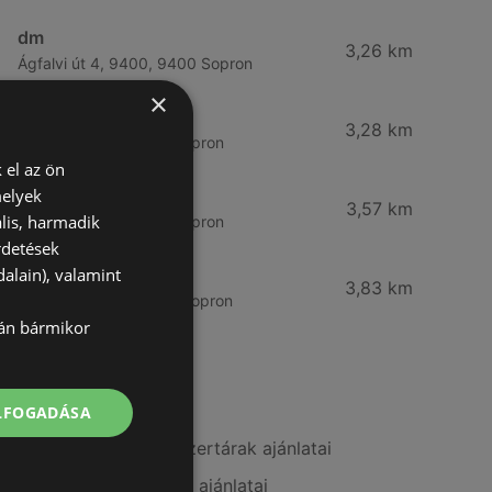
dm
3,26 km
Ágfalvi út 4, 9400, 9400 Sopron
×
dm
3,28 km
Besenyő u. 23, 9400 Sopron
 el az ön
melyek
Vianni
3,57 km
lis, harmadik
Bánfalvi út 14., 9400 Sopron
rdetések
alain), valamint
Rossmann
3,83 km
Bánfalvi út 6-8., 9400 Sopron
lán bármikor
További linkek
ELFOGADÁSA
A(z) Alma Gyógyszertárak ajánlatai
A(z) Pingvin Patika ajánlatai