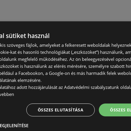
l sütiket használ
) kis szöveges fájlok, amelyeket a felkeresett weboldalak helyeznek
okie-kat és hasonló technológiákat („eszközöket”) használunk, a
ldalunk megfelelő működéséhez. Az ön beleegyezésével opcioná
szközöket is használunk az elérés mérésére, személyre szabott hi
(például a Facebookon, a Google-on és más harmadik felek webold
álatának elemzésére.
álatához adott hozzájárulását az Adatvédelmi szabályzatunk olda
vebben
ÖSSZES ELUTASÍTÁSA
ÖSSZES 
EGJELENÍTÉSE