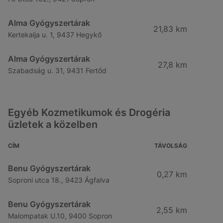
Alma Gyógyszertárak
21,83 km
Kertekalja u. 1, 9437 Hegykő
Alma Gyógyszertárak
27,8 km
Szabadság u. 31, 9431 Fertőd
Egyéb Kozmetikumok és Drogéria
üzletek a közelben
CÍM
TÁVOLSÁG
Benu Gyógyszertárak
0,27 km
Soproni utca 18., 9423 Ágfalva
Benu Gyógyszertárak
2,55 km
Malompatak U.10, 9400 Sopron