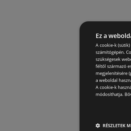
Ez a webolda
A cookie-k (sütik
számítógépén. Co
szükségesek webo
féltől származó e
megjelenítésére 
a weboldal haszn
A cookie-k haszn
módosíthatja.
Bő
RÉSZLETEK M