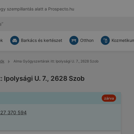
egy szempillantás alatt a
Prospecto.hu
ek
Barkács és kertészet
Otthon
Kozmetikum
dők
Alma Gyógyszertárak itt: Ipolysági U. 7., 2628 Szob
 Ipolysági U. 7., 2628 Szob
zárva
 27 370 594