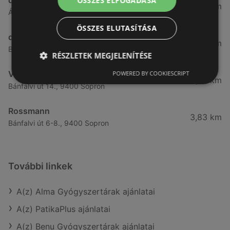
ÖSSZES ELFOGADÁSA
3,26 km
Ágfalvi út 4, 9400, 9400 Sopron
ÖSSZES ELUTASÍTÁSA
dm
3,28 km
Besenyő u. 23, 9400 Sopron
RÉSZLETEK MEGJELENÍTÉSE
Vianni
POWERED BY COOKIESCRIPT
3,57 km
Bánfalvi út 14., 9400 Sopron
Rossmann
3,83 km
Bánfalvi út 6-8., 9400 Sopron
További linkek
A(z) Alma Gyógyszertárak ajánlatai
A(z) PatikaPlus ajánlatai
A(z) Benu Gyógyszertárak ajánlatai