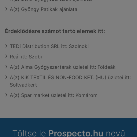
A(z) Gyöngy Patikak ajánlatai
Érdeklődésre számot tartó elemek itt:
TEDi Distribution SRL itt: Szolnoki
Reál itt: Szobi
A(z) Alma Gyógyszertárak üzletei itt: Földeák
A(z) KiK TEXTIL ÉS NON-FOOD KFT. (HU) üzletei itt:
Soltvadkert
A(z) Spar market üzletei itt: Komárom
Töltse le
Prospecto.hu
nevű