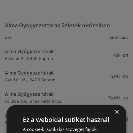
Alma Gyógyszertárak üzletek a közelben
CÍM
TÁVOLSÁG
Alma Gyógyszertárak
4,6 km
Béke út 4., 9400 Sopron
Alma Gyógyszertárak
6,06 km
Győri út 15., 9400 Sopron
Alma Gyógyszertárak
10,09 km
Fő utca 102, 9421 Fertőrákos
×
Alma Gyógyszertárak
Ez a weboldal sütiket használ
10,27 km
Fő Utca 102., 9421 Sopron
A cookie-k (sütik) kis szöveges fájlok,