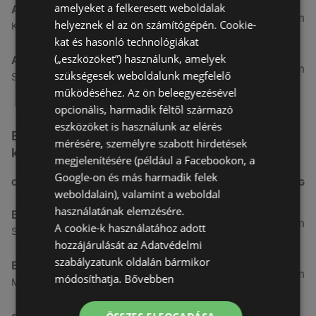
amelyeket a felkeresett weboldalak
Alma Gyógyszertárak
21,83 km
helyeznek el az ön számítógépén. Cookie-
Kertekalja u. 1, 9437 Hegykő
kat és hasonló technológiákat
(„eszközöket”) használunk, amelyek
Alma Gyógyszertárak
27,8 km
szükségesek weboldalunk megfelelő
Szabadság u. 31, 9431 Fertőd
működéséhez. Az ön beleegyezésével
opcionális, harmadik féltől származó
eszközöket is használunk az elérés
Egyéb Kozmetikumok és Drogéria üzletek a
mérésére, személyre szabott hirdetések
közelben
megjelenítésére (például a Facebookon, a
Google-on és más harmadik felek
CÍM
TÁVOLSÁG
weboldalain), valamint a weboldal
használatának elemzésére.
Benu Gyógyszertárak
0,27 km
A cookie-k használatához adott
Soproni utca 18., 9423 Ágfalva
hozzájárulását az Adatvédelmi
szabályzatunk oldalán bármikor
Benu Gyógyszertárak
2,55 km
módosíthatja.
Bővebben
Malompatak U.10, 9400 Sopron
dm