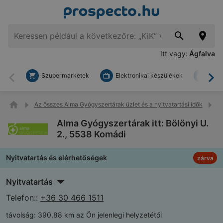
Itt vagy:
Ágfalva
Szupermarketek
Elektronikai készülékek
Bark
Vissza
To
Az összes Alma Gyógyszertárak üzlet és a nyitvatartási idők
Al
Alma Gyógyszertárak itt: Bölönyi U.
2., 5538 Komádi
Nyitvatartás és elérhetőségek
zárva
Nyitvatartás
Telefon::
+36 30 466 1511
távolság:
390,88 km az Ön jelenlegi helyzetétől