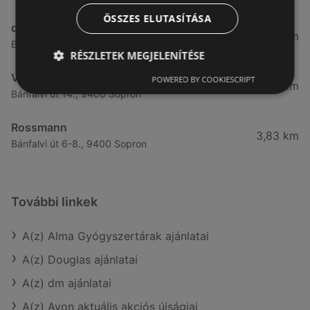
ÖSSZES ELUTASÍTÁSA
dm
3,28 km
Besenyő u. 23, 9400 Sopron
RÉSZLETEK MEGJELENÍTÉSE
Vianni
POWERED BY COOKIESCRIPT
3,57 km
Bánfalvi út 14., 9400 Sopron
Rossmann
3,83 km
Bánfalvi út 6-8., 9400 Sopron
További linkek
A(z) Alma Gyógyszertárak ajánlatai
A(z) Douglas ajánlatai
A(z) dm ajánlatai
A(z) Avon aktuális akciós újságjai