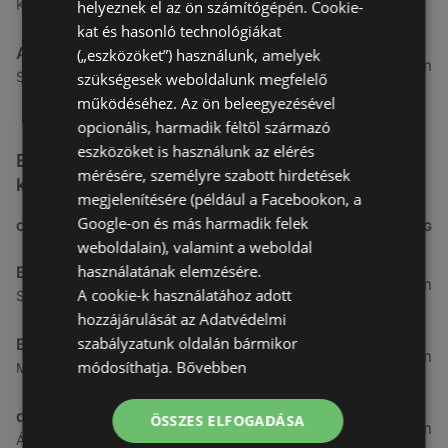
Kertekalja u. 1, 9437 Hegykő
helyeznek el az ön számítógépén. Cookie-
kat és hasonló technológiákat
Alma Gyógyszertárak
(„eszközöket”) használunk, amelyek
27,8 km
Szabadság u. 31, 9431 Fertőd
szükségesek weboldalunk megfelelő
működéséhez. Az ön beleegyezésével
opcionális, harmadik féltől származó
eszközöket is használunk az elérés
Egyéb Kozmetikumok és Drogéria üzletek a
mérésére, személyre szabott hirdetések
közelben
megjelenítésére (például a Facebookon, a
Google-on és más harmadik felek
CÍM
TÁVOLSÁG
weboldalain), valamint a weboldal
használatának elemzésére.
Benu Gyógyszertárak
0,27 km
A cookie-k használatához adott
Soproni utca 18., 9423 Ágfalva
hozzájárulását az Adatvédelmi
szabályzatunk oldalán bármikor
Benu Gyógyszertárak
2,55 km
módosíthatja.
Bővebben
Malompatak U.10, 9400 Sopron
dm
ÖSSZES ELFOGADÁSA
3,26 km
Ágfalvi út 4, 9400, 9400 Sopron