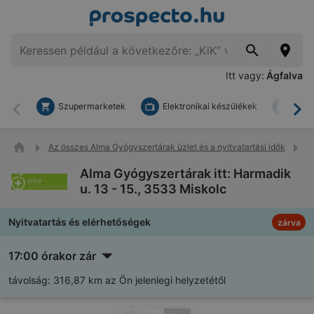
Itt vagy:
Ágfalva
Szupermarketek
Elektronikai készülékek
Bark
Vissza
To
Az összes Alma Gyógyszertárak üzlet és a nyitvatartási idők
Al
Alma Gyógyszertárak itt: Harmadik
u. 13 - 15., 3533 Miskolc
Nyitvatartás és elérhetőségek
zárva
17:00 órakor zár
távolság:
316,87 km az Ön jelenlegi helyzetétől