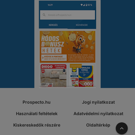
Prospecto.hu
Jogi nyilatkozat
Használati feltételek
Adatvédelmi nyilatkozat
Kiskereskedők részére
Oldaltérkép
A tete