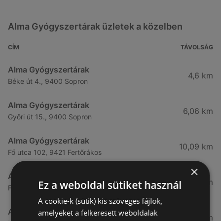
Alma Gyógyszertárak üzletek a közelben
CÍM
TÁVOLSÁG
Alma Gyógyszertárak
4,6 km
Béke út 4., 9400 Sopron
Alma Gyógyszertárak
6,06 km
Győri út 15., 9400 Sopron
Alma Gyógyszertárak
10,09 km
Fő utca 102, 9421 Fertőrákos
×
Alma Gyógyszertárak
10,27 km
Ez a weboldal sütiket használ
Fő Utca 102., 9421 Sopron
A cookie-k (sütik) kis szöveges fájlok,
Alma Gyógyszertárak
amelyeket a felkeresett weboldalak
21,83 km