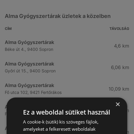
Alma Gyógyszertárak üzletek a közelben
CÍM
TÁVOLSÁG
Alma Gyógyszertárak
4,6 km
Béke út 4., 9400 Sopron
Alma Gyógyszertárak
6,06 km
Győri út 15., 9400 Sopron
Alma Gyógyszertárak
10,09 km
Fő utca 102, 9421 Fertőrákos
×
Alma Gyógyszertárak
10,27 km
Ez a weboldal sütiket használ
Fő Utca 102., 9421 Sopron
A cookie-k (sütik) kis szöveges fájlok,
Alma Gyógyszertárak
amelyeket a felkeresett weboldalak
21,83 km