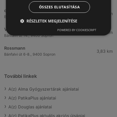
ÖSSZES ELUTASÍTÁSA
dm
3,28 km
Besenyő u. 23, 9400 Sopron
RÉSZLETEK MEGJELENÍTÉSE
Vianni
POWERED BY COOKIESCRIPT
3,57 km
Bánfalvi út 14., 9400 Sopron
Rossmann
3,83 km
Bánfalvi út 6-8., 9400 Sopron
További linkek
A(z) Alma Gyógyszertárak ajánlatai
A(z) PatikaPlus ajánlatai
A(z) Douglas ajánlatai
A(z) PatikaPlus aktuális akciós újságjai