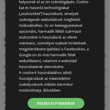
Kertekalja u. 1, 9437 Hegykő
helyeznek el az ön számítógépén. Cookie-
kat és hasonló technológiákat
Alma Gyógyszertárak
(„eszközöket”) használunk, amelyek
27,8 km
Szabadság u. 31, 9431 Fertőd
szükségesek weboldalunk megfelelő
működéséhez. Az ön beleegyezésével
opcionális, harmadik féltől származó
eszközöket is használunk az elérés
Egyéb Kozmetikumok és Drogéria üzletek a
mérésére, személyre szabott hirdetések
közelben
megjelenítésére (például a Facebookon, a
Google-on és más harmadik felek
CÍM
TÁVOLSÁG
weboldalain), valamint a weboldal
használatának elemzésére.
Benu Gyógyszertárak
0,27 km
A cookie-k használatához adott
Soproni utca 18., 9423 Ágfalva
hozzájárulását az Adatvédelmi
szabályzatunk oldalán bármikor
Benu Gyógyszertárak
2,55 km
módosíthatja.
Bővebben
Malompatak U.10, 9400 Sopron
dm
ÖSSZES ELFOGADÁSA
3,26 km
Ágfalvi út 4, 9400, 9400 Sopron