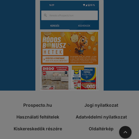
Prospecto.hu
Jogi nyilatkozat
Használati feltételek
Adatvédelmi nyilatkozat
Kiskereskedők részére
Oldaltérkép
A tete