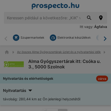
Itt vagy:
Ágfalva
Szupermarketek
Elektronikai készülékek
Bark
Vissza
To
Az összes Alma Gyógyszertárak üzlet és a nyitvatartási idők
A
Alma Gyógyszertárak itt: Csóka u.
3., 5000 Szolnok
Nyitvatartás és elérhetőségek
zárva
Nyitvatartás
távolság:
280,44 km az Ön jelenlegi helyzetétől