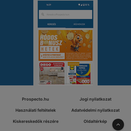
Prospecto.hu
Jogi nyilatkozat
Használati feltételek
Adatvédelmi nyilatkozat
Kiskereskedők részére
Oldaltérkép
A tete