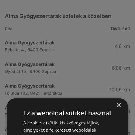
Alma Gyógyszertárak üzletek a közelben
CÍM
TÁVOLSÁG
Alma Gyógyszertárak
4,6 km
Béke út 4., 9400 Sopron
Alma Gyógyszertárak
6,06 km
Győri út 15., 9400 Sopron
Alma Gyógyszertárak
10,09 km
Fő utca 102, 9421 Fertőrákos
×
Alma Gyógyszertárak
10,27 km
Ez a weboldal sütiket használ
Fő Utca 102., 9421 Sopron
A cookie-k (sütik) kis szöveges fájlok,
Alma Gyógyszertárak
amelyeket a felkeresett weboldalak
21,83 km