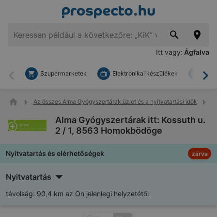
Itt vagy:
Ágfalva
Szupermarketek
Elektronikai készülékek
Bark
Vissza
To
Az összes Alma Gyógyszertárak üzlet és a nyitvatartási idők
A
Alma Gyógyszertárak itt: Kossuth u.
2 / 1, 8563 Homokbödöge
Nyitvatartás és elérhetőségek
zárva
Nyitvatartás
távolság:
90,4 km az Ön jelenlegi helyzetétől