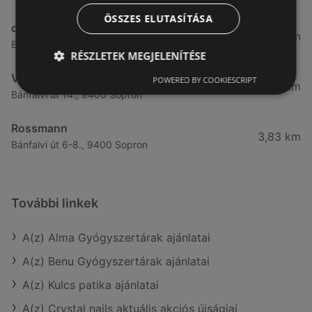
ÖSSZES ELUTASÍTÁSA
dm
3,28 km
Besenyő u. 23, 9400 Sopron
RÉSZLETEK MEGJELENÍTÉSE
Vianni
POWERED BY COOKIESCRIPT
3,57 km
Bánfalvi út 14., 9400 Sopron
Rossmann
3,83 km
Bánfalvi út 6-8., 9400 Sopron
További linkek
A(z) Alma Gyógyszertárak ajánlatai
A(z) Benu Gyógyszertárak ajánlatai
A(z) Kulcs patika ajánlatai
A(z) Crystal nails aktuális akciós újságjai