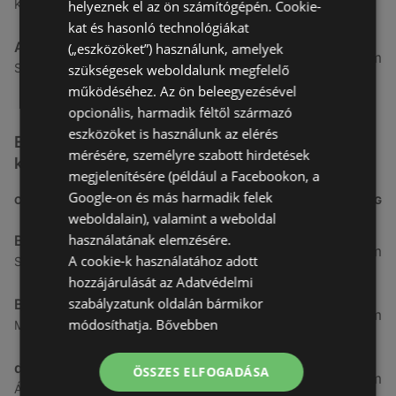
Kertekalja u. 1, 9437 Hegykő
helyeznek el az ön számítógépén. Cookie-
kat és hasonló technológiákat
Alma Gyógyszertárak
(„eszközöket”) használunk, amelyek
27,8 km
Szabadság u. 31, 9431 Fertőd
szükségesek weboldalunk megfelelő
működéséhez. Az ön beleegyezésével
opcionális, harmadik féltől származó
eszközöket is használunk az elérés
Egyéb Kozmetikumok és Drogéria üzletek a
mérésére, személyre szabott hirdetések
közelben
megjelenítésére (például a Facebookon, a
Google-on és más harmadik felek
CÍM
TÁVOLSÁG
weboldalain), valamint a weboldal
használatának elemzésére.
Benu Gyógyszertárak
0,27 km
A cookie-k használatához adott
Soproni utca 18., 9423 Ágfalva
hozzájárulását az Adatvédelmi
szabályzatunk oldalán bármikor
Benu Gyógyszertárak
2,55 km
módosíthatja.
Bővebben
Malompatak U.10, 9400 Sopron
dm
ÖSSZES ELFOGADÁSA
3,26 km
Ágfalvi út 4, 9400, 9400 Sopron