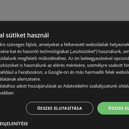
l sütiket használ
) kis szöveges fájlok, amelyeket a felkeresett weboldalak helyeznek
okie-kat és hasonló technológiákat („eszközöket”) használunk, a
ldalunk megfelelő működéséhez. Az ön beleegyezésével opcioná
szközöket is használunk az elérés mérésére, személyre szabott hi
(például a Facebookon, a Google-on és más harmadik felek webold
álatának elemzésére.
álatához adott hozzájárulását az Adatvédelmi szabályzatunk olda
vebben
ÖSSZES ELUTASÍTÁSA
ÖSSZES 
EGJELENÍTÉSE