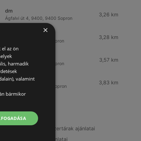
dm
3,26 km
Ágfalvi út 4, 9400, 9400 Sopron
×
dm
3,28 km
Besenyő u. 23, 9400 Sopron
 el az ön
melyek
Vianni
3,57 km
lis, harmadik
Bánfalvi út 14., 9400 Sopron
rdetések
alain), valamint
Rossmann
3,83 km
Bánfalvi út 6-8., 9400 Sopron
lán bármikor
További linkek
ELFOGADÁSA
A(z) Alma Gyógyszertárak ajánlatai
A(z) PatikaPlus ajánlatai