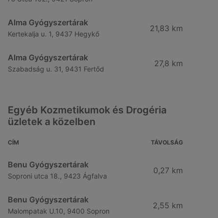
Alma Gyógyszertárak
21,83 km
Kertekalja u. 1, 9437 Hegykő
Alma Gyógyszertárak
27,8 km
Szabadság u. 31, 9431 Fertőd
Egyéb Kozmetikumok és Drogéria
üzletek a közelben
CÍM
TÁVOLSÁG
Benu Gyógyszertárak
0,27 km
Soproni utca 18., 9423 Ágfalva
Benu Gyógyszertárak
2,55 km
Malompatak U.10, 9400 Sopron