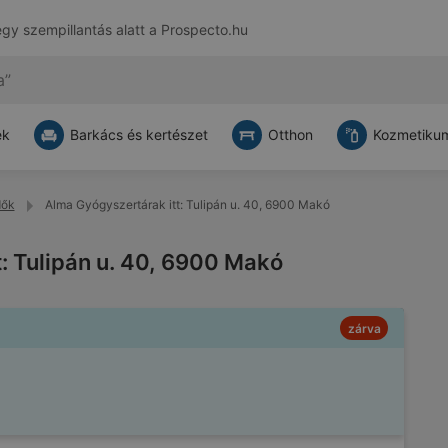
egy szempillantás alatt a
Prospecto.hu
ek
Barkács és kertészet
Otthon
Kozmetikum
dők
Alma Gyógyszertárak itt: Tulipán u. 40, 6900 Makó
: Tulipán u. 40, 6900 Makó
zárva