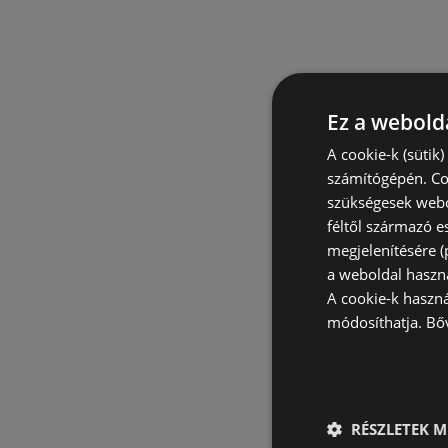
Ez a webolda
A cookie-k (sütik
számítógépén. Co
szükségesek webo
féltől származó e
megjelenítésére 
a weboldal haszn
A cookie-k haszn
módosíthatja.
Bő
RÉSZLETEK M