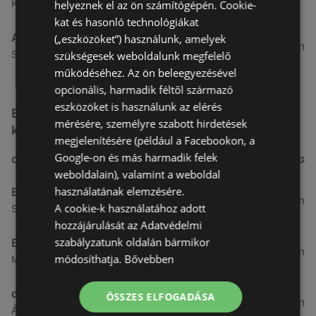
Kertekalja u. 1, 9437 Hegykő
helyeznek el az ön számítógépén. Cookie-
kat és hasonló technológiákat
Alma Gyógyszertárak
(„eszközöket”) használunk, amelyek
27,8 km
Szabadság u. 31, 9431 Fertőd
szükségesek weboldalunk megfelelő
működéséhez. Az ön beleegyezésével
opcionális, harmadik féltől származó
eszközöket is használunk az elérés
Egyéb Kozmetikumok és Drogéria üzletek a
mérésére, személyre szabott hirdetések
közelben
megjelenítésére (például a Facebookon, a
Google-on és más harmadik felek
CÍM
TÁVOLSÁG
weboldalain), valamint a weboldal
használatának elemzésére.
Benu Gyógyszertárak
0,27 km
A cookie-k használatához adott
Soproni utca 18., 9423 Ágfalva
hozzájárulását az Adatvédelmi
szabályzatunk oldalán bármikor
Benu Gyógyszertárak
2,55 km
módosíthatja.
Bővebben
Malompatak U.10, 9400 Sopron
dm
ÖSSZES ELFOGADÁSA
3,26 km
Ágfalvi út 4, 9400, 9400 Sopron