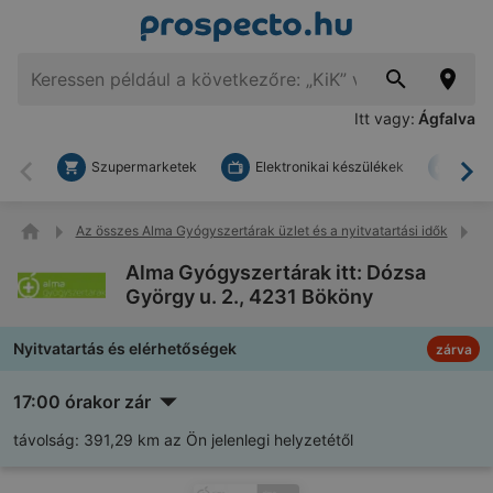
Itt vagy:
Ágfalva
Szupermarketek
Elektronikai készülékek
Bark
Vissza
To
Az összes Alma Gyógyszertárak üzlet és a nyitvatartási idők
A
Alma Gyógyszertárak itt: Dózsa
György u. 2., 4231 Bököny
Nyitvatartás és elérhetőségek
zárva
17:00 órakor zár
távolság:
391,29 km az Ön jelenlegi helyzetétől