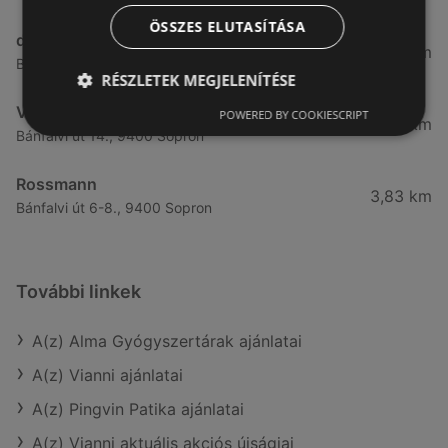
ÖSSZES ELUTASÍTÁSA
dm
3,28 km
Besenyő u. 23, 9400 Sopron
RÉSZLETEK MEGJELENÍTÉSE
Vianni
POWERED BY COOKIESCRIPT
3,57 km
Bánfalvi út 14., 9400 Sopron
Rossmann
3,83 km
Bánfalvi út 6-8., 9400 Sopron
További linkek
A(z) Alma Gyógyszertárak ajánlatai
A(z) Vianni ajánlatai
A(z) Pingvin Patika ajánlatai
A(z) Vianni aktuális akciós újságjai