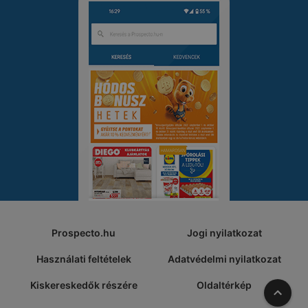
Prospecto.hu
Jogi nyilatkozat
Használati feltételek
Adatvédelmi nyilatkozat
Kiskereskedők részére
Oldaltérkép
A tete