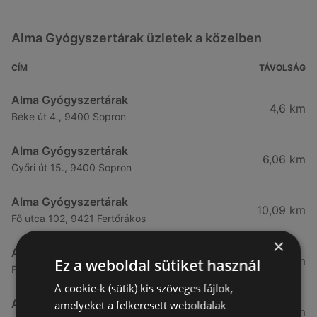
Alma Gyógyszertárak üzletek a közelben
CÍM
TÁVOLSÁG
Alma Gyógyszertárak
4,6 km
Béke út 4., 9400 Sopron
Alma Gyógyszertárak
6,06 km
Győri út 15., 9400 Sopron
Alma Gyógyszertárak
10,09 km
Fő utca 102, 9421 Fertőrákos
×
Alma Gyógyszertárak
10,27 km
Ez a weboldal sütiket használ
Fő Utca 102., 9421 Sopron
A cookie-k (sütik) kis szöveges fájlok,
Alma Gyógyszertárak
amelyeket a felkeresett weboldalak
21,83 km