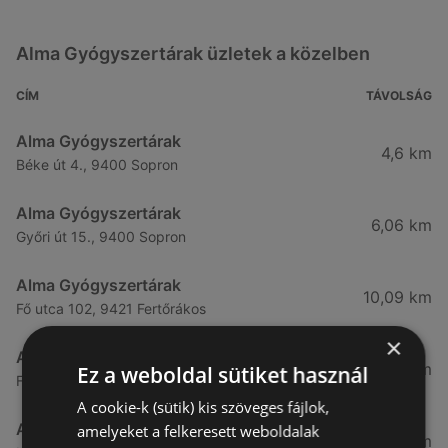
Alma Gyógyszertárak üzletek a közelben
CÍM
TÁVOLSÁG
Alma Gyógyszertárak
4,6 km
Béke út 4., 9400 Sopron
Alma Gyógyszertárak
6,06 km
Győri út 15., 9400 Sopron
Alma Gyógyszertárak
10,09 km
Fő utca 102, 9421 Fertőrákos
×
Alma Gyógyszertárak
10,27 km
Ez a weboldal sütiket használ
Fő Utca 102., 9421 Sopron
A cookie-k (sütik) kis szöveges fájlok,
Alma Gyógyszertárak
amelyeket a felkeresett weboldalak
21,83 km