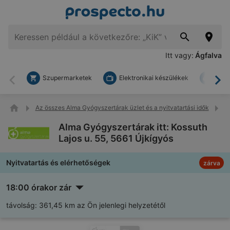
Itt vagy:
Ágfalva
Szupermarketek
Elektronikai készülékek
Bark
Vissza
To
Az összes Alma Gyógyszertárak üzlet és a nyitvatartási idők
Al
Alma Gyógyszertárak itt: Kossuth
Lajos u. 55, 5661 Újkígyós
Nyitvatartás és elérhetőségek
zárva
18:00 órakor zár
távolság:
361,45 km az Ön jelenlegi helyzetétől