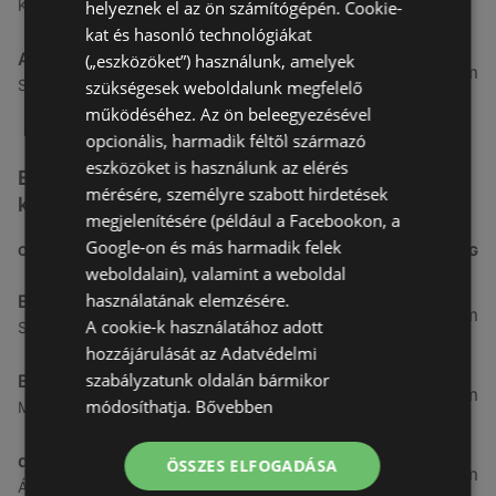
Kertekalja u. 1, 9437 Hegykő
helyeznek el az ön számítógépén. Cookie-
kat és hasonló technológiákat
Alma Gyógyszertárak
(„eszközöket”) használunk, amelyek
27,8 km
Szabadság u. 31, 9431 Fertőd
szükségesek weboldalunk megfelelő
működéséhez. Az ön beleegyezésével
opcionális, harmadik féltől származó
eszközöket is használunk az elérés
Egyéb Kozmetikumok és Drogéria üzletek a
mérésére, személyre szabott hirdetések
közelben
megjelenítésére (például a Facebookon, a
Google-on és más harmadik felek
CÍM
TÁVOLSÁG
weboldalain), valamint a weboldal
használatának elemzésére.
Benu Gyógyszertárak
0,27 km
A cookie-k használatához adott
Soproni utca 18., 9423 Ágfalva
hozzájárulását az Adatvédelmi
szabályzatunk oldalán bármikor
Benu Gyógyszertárak
2,55 km
módosíthatja.
Bővebben
Malompatak U.10, 9400 Sopron
dm
ÖSSZES ELFOGADÁSA
3,26 km
Ágfalvi út 4, 9400, 9400 Sopron