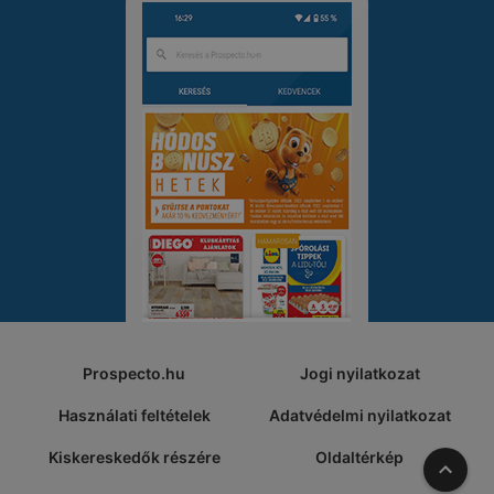
Prospecto.hu
Jogi nyilatkozat
Használati feltételek
Adatvédelmi nyilatkozat
Kiskereskedők részére
Oldaltérkép
A tete