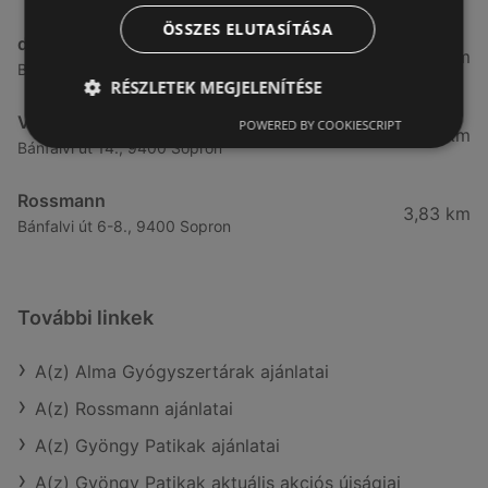
ÖSSZES ELUTASÍTÁSA
dm
3,28 km
Besenyő u. 23, 9400 Sopron
RÉSZLETEK MEGJELENÍTÉSE
Vianni
POWERED BY COOKIESCRIPT
3,57 km
Bánfalvi út 14., 9400 Sopron
Rossmann
3,83 km
Bánfalvi út 6-8., 9400 Sopron
További linkek
A(z) Alma Gyógyszertárak ajánlatai
A(z) Rossmann ajánlatai
A(z) Gyöngy Patikak ajánlatai
A(z) Gyöngy Patikak aktuális akciós újságjai