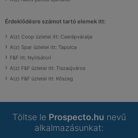
Érdeklődésre számot tartó elemek itt:
A(z) Coop üzletei itt: Cserépváralja
A(z) Spar üzletei itt: Tapolca
F&F itt: Nyírbátori
A(z) F&F üzletei itt: Tiszaújváros
A(z) F&F üzletei itt: Kőszeg
Töltse le
Prospecto.hu
nevű
alkalmazásunkat: