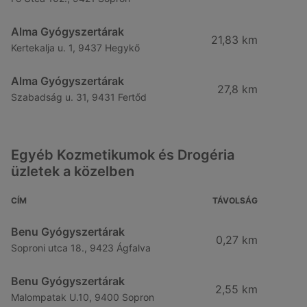
Alma Gyógyszertárak
21,83 km
Kertekalja u. 1, 9437 Hegykő
Alma Gyógyszertárak
27,8 km
Szabadság u. 31, 9431 Fertőd
Egyéb Kozmetikumok és Drogéria
üzletek a közelben
CÍM
TÁVOLSÁG
Benu Gyógyszertárak
0,27 km
Soproni utca 18., 9423 Ágfalva
Benu Gyógyszertárak
2,55 km
Malompatak U.10, 9400 Sopron