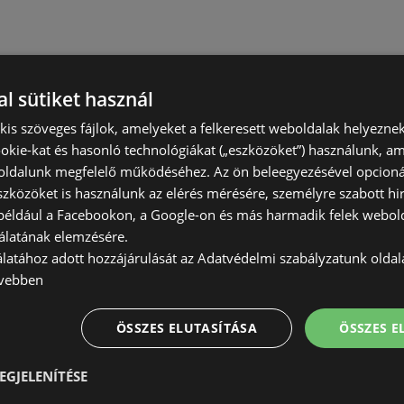
l sütiket használ
) kis szöveges fájlok, amelyeket a felkeresett weboldalak helyeznek
okie-kat és hasonló technológiákat („eszközöket”) használunk, a
ldalunk megfelelő működéséhez. Az ön beleegyezésével opcioná
szközöket is használunk az elérés mérésére, személyre szabott hi
(például a Facebookon, a Google-on és más harmadik felek webold
álatának elemzésére.
álatához adott hozzájárulását az Adatvédelmi szabályzatunk olda
vebben
ÖSSZES ELUTASÍTÁSA
ÖSSZES 
EGJELENÍTÉSE