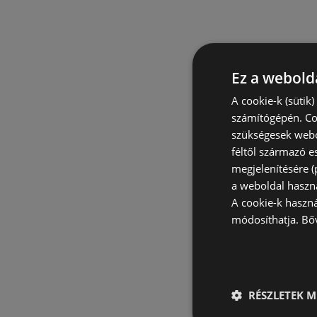
Ez a webolda
A cookie-k (sütik
számítógépén. Co
szükségesek webo
féltől származó e
megjelenítésére 
a weboldal haszn
A cookie-k haszn
módosíthatja.
Bő
RÉSZLETEK M