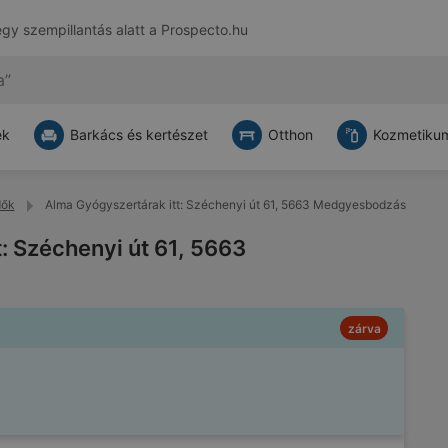
egy szempillantás alatt a
Prospecto.hu
ek
Barkács és kertészet
Otthon
Kozmetikum
dők
Alma Gyógyszertárak itt: Széchenyi út 61, 5663 Medgyesbodzás
: Széchenyi út 61, 5663
zárva