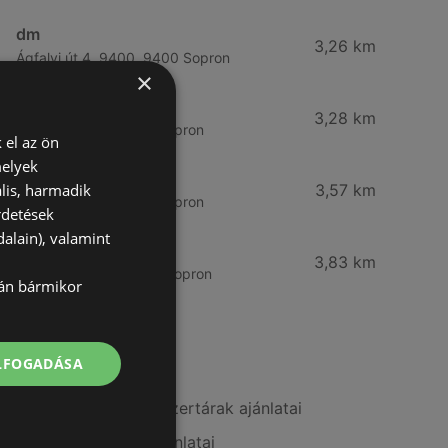
dm
3,26 km
Ágfalvi út 4, 9400, 9400 Sopron
×
dm
3,28 km
Besenyő u. 23, 9400 Sopron
 el az ön
melyek
Vianni
lis, harmadik
3,57 km
Bánfalvi út 14., 9400 Sopron
rdetések
alain), valamint
Rossmann
3,83 km
Bánfalvi út 6-8., 9400 Sopron
lán bármikor
További linkek
ELFOGADÁSA
A(z) Alma Gyógyszertárak ajánlatai
A(z) PatikaPlus ajánlatai