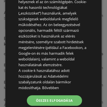
Kertekalja u. 1, 9437 Hegykő
helyeznek el az ön számítógépén. Cookie-
kat és hasonló technológiákat
Alma Gyógyszertárak
(„eszközöket”) használunk, amelyek
27,8 km
Szabadság u. 31, 9431 Fertőd
szükségesek weboldalunk megfelelő
működéséhez. Az ön beleegyezésével
opcionális, harmadik féltől származó
eszközöket is használunk az elérés
Egyéb Kozmetikumok és Drogéria üzletek a
mérésére, személyre szabott hirdetések
közelben
megjelenítésére (például a Facebookon, a
Google-on és más harmadik felek
CÍM
TÁVOLSÁG
weboldalain), valamint a weboldal
használatának elemzésére.
Benu Gyógyszertárak
0,27 km
A cookie-k használatához adott
Soproni utca 18., 9423 Ágfalva
hozzájárulását az Adatvédelmi
szabályzatunk oldalán bármikor
Benu Gyógyszertárak
2,55 km
módosíthatja.
Bővebben
Malompatak U.10, 9400 Sopron
dm
ÖSSZES ELFOGADÁSA
3,26 km
Ágfalvi út 4, 9400, 9400 Sopron