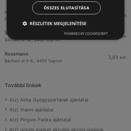
ÖSSZES ELUTASÍTÁSA
dm
3,28 km
Besenyő u. 23, 9400 Sopron
RÉSZLETEK MEGJELENÍTÉSE
Vianni
POWERED BY COOKIESCRIPT
3,57 km
Bánfalvi út 14., 9400 Sopron
Rossmann
3,83 km
Bánfalvi út 6-8., 9400 Sopron
További linkek
A(z) Alma Gyógyszertárak ajánlatai
A(z) Vianni ajánlatai
A(z) Pingvin Patika ajánlatai
A(z) goods market aktuális akciós újságjai