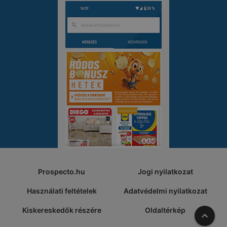
Prospecto.hu
Jogi nyilatkozat
Használati feltételek
Adatvédelmi nyilatkozat
Kiskereskedők részére
Oldaltérkép
A tete