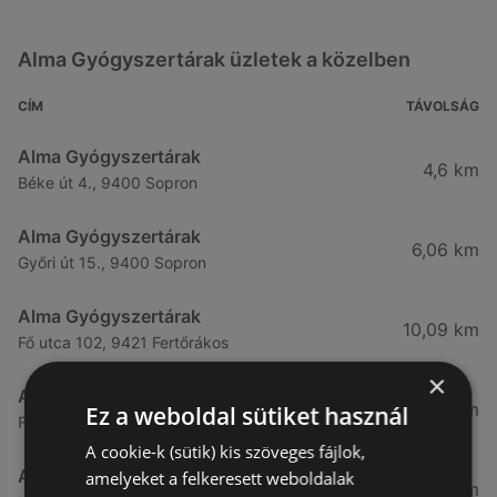
Alma Gyógyszertárak üzletek a közelben
CÍM
TÁVOLSÁG
Alma Gyógyszertárak
4,6 km
Béke út 4., 9400 Sopron
Alma Gyógyszertárak
6,06 km
Győri út 15., 9400 Sopron
Alma Gyógyszertárak
10,09 km
Fő utca 102, 9421 Fertőrákos
×
Alma Gyógyszertárak
10,27 km
Ez a weboldal sütiket használ
Fő Utca 102., 9421 Sopron
A cookie-k (sütik) kis szöveges fájlok,
Alma Gyógyszertárak
amelyeket a felkeresett weboldalak
21,83 km