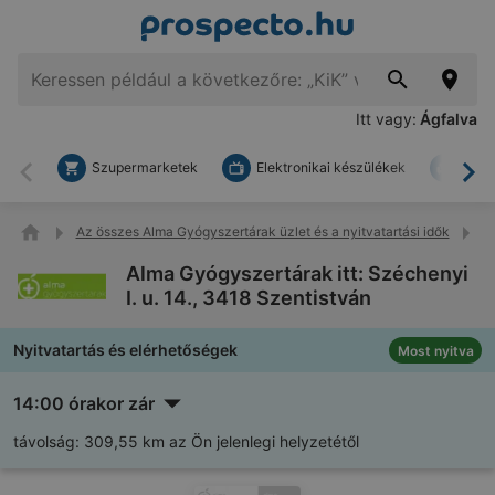
Itt vagy:
Ágfalva
Szupermarketek
Elektronikai készülékek
Bark
Vissza
To
Az összes Alma Gyógyszertárak üzlet és a nyitvatartási idők
Al
Alma Gyógyszertárak itt: Széchenyi
I. u. 14., 3418 Szentistván
Nyitvatartás és elérhetőségek
Most nyitva
14:00 órakor zár
távolság:
309,55 km az Ön jelenlegi helyzetétől