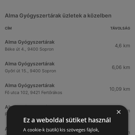
Alma Gyógyszertárak üzletek a közelben
CÍM
TÁVOLSÁG
Alma Gyógyszertárak
4,6 km
Béke út 4., 9400 Sopron
Alma Gyógyszertárak
6,06 km
Győri út 15., 9400 Sopron
Alma Gyógyszertárak
10,09 km
Fő utca 102, 9421 Fertőrákos
Alma Gyógyszertárak
×
10,27 km
Fő Utca 102., 9421 Sopron
Ez a weboldal sütiket használ
Alma Gyógyszertárak
A cookie-k (sütik) kis szöveges fájlok,
21,83 km