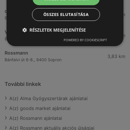
dm
3,28 km
ÖSSZES ELUTASÍTÁSA
Besenyő u. 23, 9400 Sopron
RÉSZLETEK MEGJELENÍTÉSE
Vianni
3,57 km
Bánfalvi út 14., 9400 Sopron
POWERED BY COOKIESCRIPT
Rossmann
3,83 km
Bánfalvi út 6-8., 9400 Sopron
További linkek
A(z) Alma Gyógyszertárak ajánlatai
A(z) goods market ajánlatai
A(z) Rossmann ajánlatai
A(z) Rossmann aktuális akciós újságjai