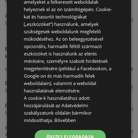
Kertekalja u. 1, 9437 Hegykő
amelyeket a felkeresett weboldalak
helyeznek el az ön számítógépén. Cookie-
Alma Gyógyszertárak
kat és hasonló technológiákat
27,8 km
Szabadság u. 31, 9431 Fertőd
(„eszközöket”) használunk, amelyek
szükségesek weboldalunk megfelelő
működéséhez. Az ön beleegyezésével
opcionális, harmadik féltől származó
Egyéb Kozmetikumok és Drogéria üzletek a
eszközöket is használunk az elérés
közelben
mérésére, személyre szabott hirdetések
megjelenítésére (például a Facebookon, a
CÍM
TÁVOLSÁG
Google-on és más harmadik felek
Benu Gyógyszertárak
weboldalain), valamint a weboldal
0,27 km
használatának elemzésére.
Soproni utca 18., 9423 Ágfalva
A cookie-k használatához adott
Benu Gyógyszertárak
hozzájárulását az Adatvédelmi
2,55 km
szabályzatunk oldalán bármikor
Malompatak U.10, 9400 Sopron
módosíthatja.
Bővebben
dm
3,26 km
Ágfalvi út 4, 9400, 9400 Sopron
ÖSSZES ELFOGADÁSA