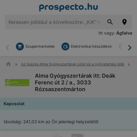
Itt vagy:
Ágfalva
Szupermarketek
Elektronikai készülékek
Bark
Vissza
To
Az összes Alma Gyógyszertárak üzlet és a nyitvatartási idők
A
Alma Gyógyszertárak itt: Deák
Ferenc út 2 / a., 3033
Rózsaszentmárton
Kapcsolat
távolság:
241,03 km az Ön jelenlegi helyzetétől