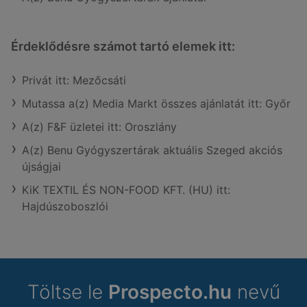
Érdeklődésre számot tartó elemek itt:
Privát itt: Mezőcsáti
Mutassa a(z) Media Markt összes ajánlatát itt: Győr
A(z) F&F üzletei itt: Oroszlány
A(z) Benu Gyógyszertárak aktuális Szeged akciós
újságjai
KiK TEXTIL ÉS NON-FOOD KFT. (HU) itt:
Hajdúszoboszlói
Töltse le
Prospecto.hu
nevű